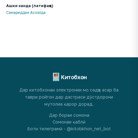
Ашки ханда (латифаҳо)
Самариддин Асозода
Китобхон
Дар китобхонаи электронии мо садҳо асар ба
таври ройгон дар дастраси дӯстдорони
мутолиа қарор дорад.
Дар бораи сомона
Сомонаи қаблӣ
Боти телеграмӣ - @kitobkhon_net_bot