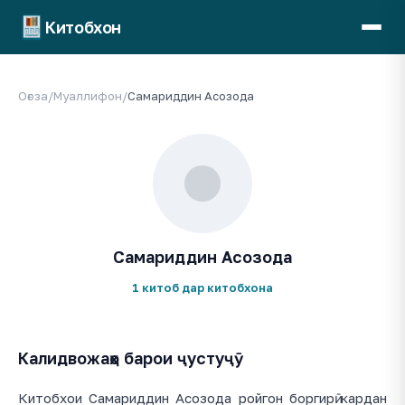
Китобхон
Оғоза
/
Муаллифон
/
Самариддин Асозода
Самариддин Асозода
1 китоб дар китобхона
Калидвожаҳо барои ҷустуҷӯ
Китобхои Самариддин Асозода ройгон боргирӣ кардан