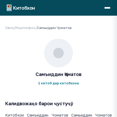
Китобхон
Оғоза
/
Муаллифон
/
Самъиддин Ҷоматов
Самъиддин Ҷоматов
1 китоб дар китобхона
Калидвожаҳо барои ҷустуҷӯ
Китобхои Самъиддин Чоматов Самьиддин Чоматов