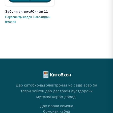
Забони англисӣ. Синфи 11
Парвона Ҷамшедов
,
Самъиддин
Ҷоматов
Китобхон
Дар китобхонаи электронии мо садҳо асар ба
таври ройгон дар дастраси дӯстдорони
мутолиа қарор дорад.
Дар бораи сомона
Сомонаи қаблӣ