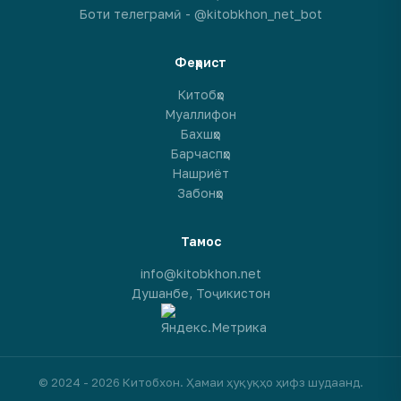
Боти телеграмӣ - @kitobkhon_net_bot
Феҳрист
Китобҳо
Муаллифон
Бахшҳо
Барчаспҳо
Нашриёт
Забонҳо
Тамос
info@kitobkhon.net
Душанбе, Тоҷикистон
© 2024 - 2026 Китобхон. Ҳамаи ҳуқуқҳо ҳифз шудаанд.