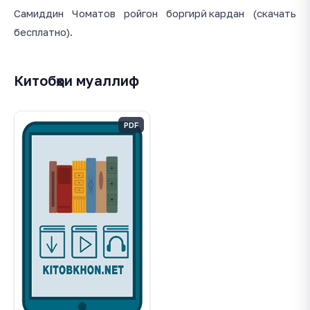
Самиддин Чоматов ройгон боргирӣ кардан (скачать
бесплатно).
Китобҳои муаллиф
PDF