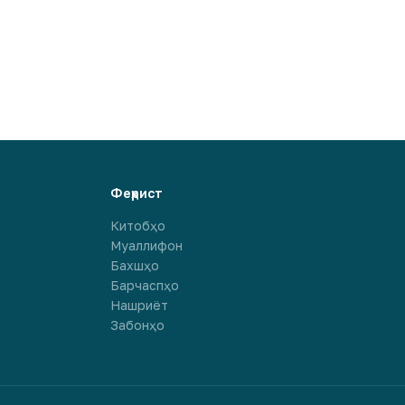
Феҳрист
Китобҳо
Муаллифон
Бахшҳо
Барчаспҳо
Нашриёт
Забонҳо