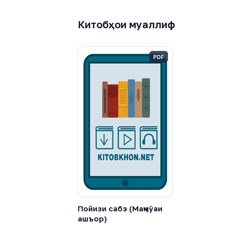
Китобҳои муаллиф
PDF
Пойизи сабз (Маҷмӯаи
ашъор)