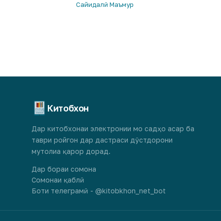
Сайидалӣ Маъмур
Китобхон
Дар китобхонаи электронии мо садҳо асар ба
таври ройгон дар дастраси дӯстдорони
мутолиа қарор дорад.
Дар бораи сомона
Сомонаи қаблӣ
Боти телеграмӣ - @kitobkhon_net_bot