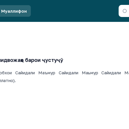
Муаллифон
идвожаҳо барои ҷустуҷӯ
обхои Сайидали Маъмур Сайидали Маьмур Сайидали Мам
платно).