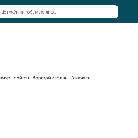
ур ройгон боргирӣ кардан (скачать