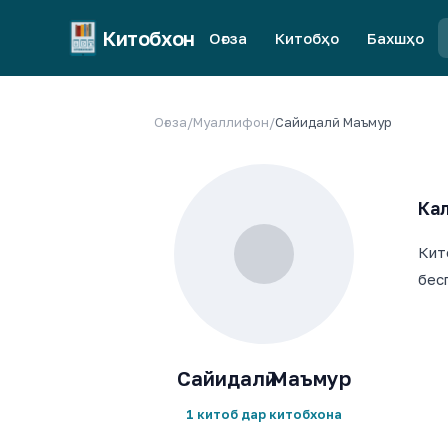
Китобхон
Оғоза
Китобҳо
Бахшҳо
Оғоза
/
Муаллифон
/
Сайидалӣ Маъмур
Кал
Кит
бес
Сайидалӣ Маъмур
1 китоб дар китобхона