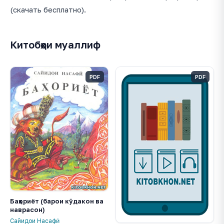
(скачать бесплатно).
Китобҳои муаллиф
PDF
PDF
Баҳориёт (барои кӯдакон ва
наврасон)
Сайидои Насафӣ