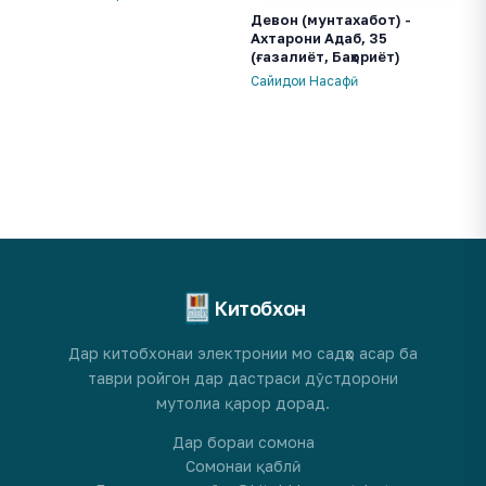
Девон (мунтахабот) -
Ахтарони Адаб, 35
(ғазалиёт, Баҳориёт)
Сайидои Насафӣ
Китобхон
Дар китобхонаи электронии мо садҳо асар ба
таври ройгон дар дастраси дӯстдорони
мутолиа қарор дорад.
Дар бораи сомона
Сомонаи қаблӣ