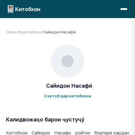
Китобхон
Оғоза
/
Муаллифон
/
Сайидои Насафӣ
Сайидои Насафӣ
2 китоб дар китобхона
Калидвожаҳо барои ҷустуҷӯ
Китобхои Сайидои Насафи ройгон боргирӣ кардан