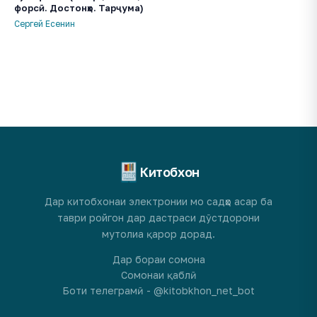
форсӣ. Достонҳо. Тарҷума)
Сергей Есенин
Китобхон
Дар китобхонаи электронии мо садҳо асар ба
таври ройгон дар дастраси дӯстдорони
мутолиа қарор дорад.
Дар бораи сомона
Сомонаи қаблӣ
Боти телеграмӣ - @kitobkhon_net_bot