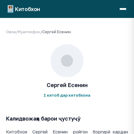
Китобхон
Оғоза
/
Муаллифон
/
Сергей Есенин
Сергей Есенин
1 китоб дар китобхона
Калидвожаҳо барои ҷустуҷӯ
Китобхои Сергей Есенин ройгон боргирӣ кардан