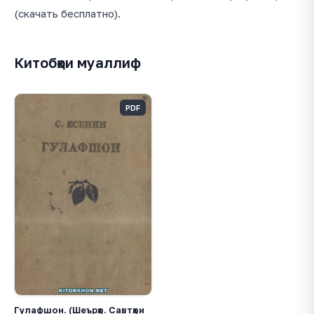
(скачать бесплатно).
Китобҳои муаллиф
PDF
Гулафшон. (Шеърҳо. Савтҳои