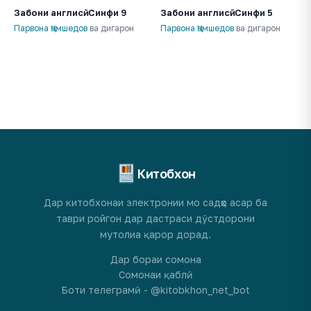
Забони англисӣ. Синфи 9
Забони англисӣ. Синфи 5
Парвона Ҷамшедов
ва дигарон
Парвона Ҷамшедов
ва дигарон
Китобхон
Дар китобхонаи электронии мо садҳо асар ба
таври ройгон дар дастраси дӯстдорони
мутолиа қарор дорад.
Дар бораи сомона
Сомонаи қаблӣ
Боти телеграмӣ - @kitobkhon_net_bot