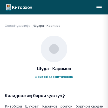
Китобхон
Оғоза
/
Муаллифон
/
Шуҳрат Каримов
Шуҳрат Каримов
2 китоб дар китобхона
Калидвожаҳо барои ҷустуҷӯ
Китобхои Шухрат Каримов ройгон боргирӣ кардан