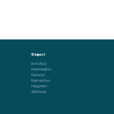
Феҳрист
Китобҳо
Муаллифон
Бахшҳо
Барчаспҳо
Нашриёт
Забонҳо