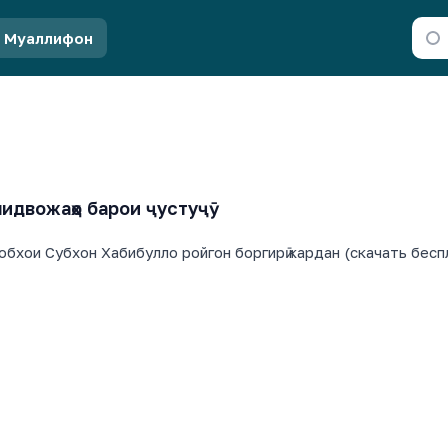
Муаллифон
идвожаҳо барои ҷустуҷӯ
обхои Субхон Хабибулло ройгон боргирӣ кардан (скачать бесп