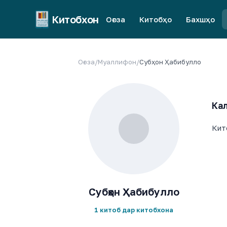
Китобхон
Оғоза
Китобҳо
Бахшҳо
Оғоза
/
Муаллифон
/
Субҳон Ҳабибулло
Кал
Кит
Субҳон Ҳабибулло
1 китоб дар китобхона