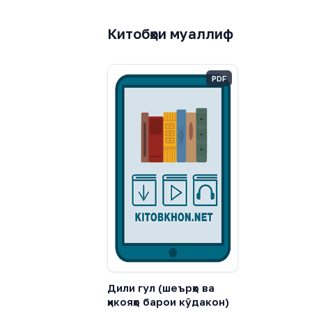
Китобҳои муаллиф
PDF
Дили гул (шеърҳо ва
ҳикояҳо барои кӯдакон)