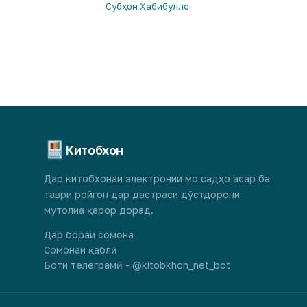
Субҳон Ҳабибулло
Китобхон
Дар китобхонаи электронии мо садҳо асар ба
таври ройгон дар дастраси дӯстдорони
мутолиа қарор дорад.
Дар бораи сомона
Сомонаи қаблӣ
Боти телеграмӣ - @kitobkhon_net_bot