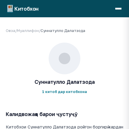
Китобхон
Оғоза
/
Муаллифон
/
Суннатулло Далатзода
Суннатулло Далатзода
1 китоб дар китобхона
Калидвожаҳо барои ҷустуҷӯ
Китобхои Суннатулло Далатзода ройгон боргирӣ кардан