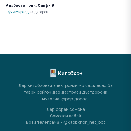
Адабиёти тоҷик. Синфи 9
Тӯйчӣ Мирзод
ва дигарон
Китобхон
Дар китобхонаи электронии мо садҳо асар ба
таври ройгон дар дастраси дӯстдорони
мутолиа қарор дорад.
Дар бораи сомона
Сомонаи қаблӣ
Боти телеграмӣ - @kitobkhon_net_bot