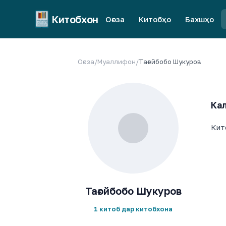
Китобхон
Оғоза
Китобҳо
Бахшҳо
Оғоза
/
Муаллифон
/
Тағойбобо Шукуров
Кал
Кит
Тағойбобо Шукуров
1 китоб дар китобхона