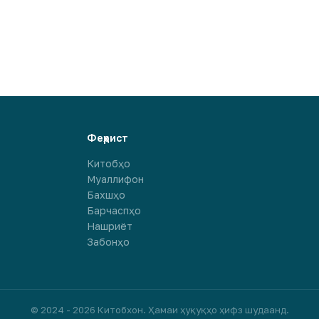
Феҳрист
Китобҳо
Муаллифон
Бахшҳо
Барчаспҳо
Нашриёт
Забонҳо
© 2024 - 2026 Китобхон. Ҳамаи ҳуқуқҳо ҳифз шудаанд.