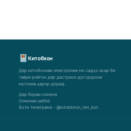
Китобхон
Дар китобхонаи электронии мо садҳо асар ба
таври ройгон дар дастраси дӯстдорони
мутолиа қарор дорад.
Дар бораи сомона
Сомонаи қаблӣ
Боти телеграмӣ - @kitobkhon_net_bot