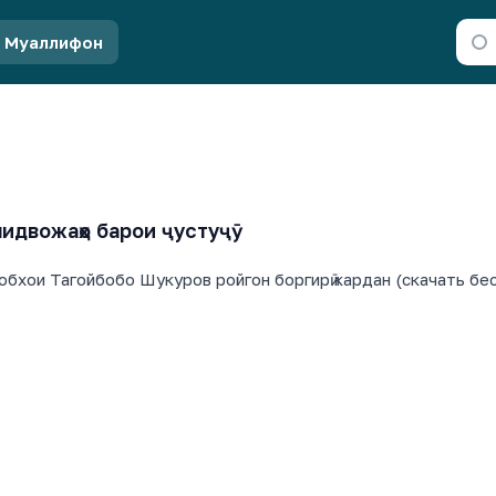
Муаллифон
идвожаҳо барои ҷустуҷӯ
обхои Тагойбобо Шукуров ройгон боргирӣ кардан (скачать бес