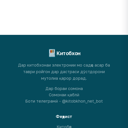
Китобхон
Дар китобхонаи электронии мо садҳо асар ба
таври ройгон дар дастраси дӯстдорони
мутолиа қарор дорад.
Дар бораи сомона
Сомонаи қаблӣ
Боти телеграмӣ - @kitobkhon_net_bot
Феҳрист
Китобҳо