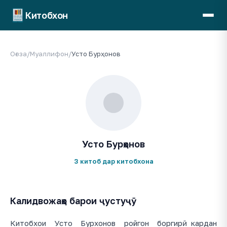
Китобхон
Оғоза
/
Муаллифон
/
Усто Бурҳонов
Усто Бурҳонов
3 китоб дар китобхона
Калидвожаҳо барои ҷустуҷӯ
Китобхои Усто Бурхонов ройгон боргирӣ кардан