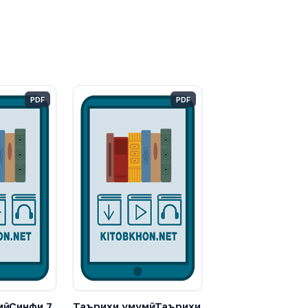
PDF
PDF
ӣ. Синфи 7
Таърихи умумӣ. Таърихи