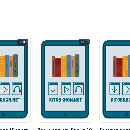
PDF
PDF
мумӣ (Давраи
Ҳуқуқи инсон. Синфи 10
Таърихи умум