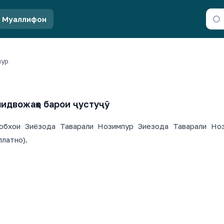
Муаллифон
пур
идвожаҳо барои ҷустуҷӯ
обхои Зиёзода Таварали Нозимпур Зиезода Таварали Нози
платно).