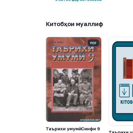
Китобҳои муаллиф
PDF
Таърихи умумӣ. Синфи 9
Таърихи у