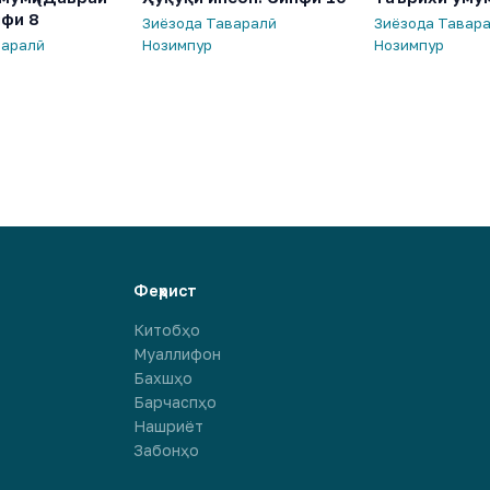
нфи 8
Зиёзода Таваралӣ
Зиёзода Тавар
варалӣ
Нозимпур
Нозимпур
Феҳрист
Китобҳо
Муаллифон
Бахшҳо
Барчаспҳо
Нашриёт
Забонҳо