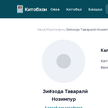
Китобхон
Оғоза
Китобҳо
Бахшҳо
Оғоза
/
Муаллифон
/
Зиёзода Таваралӣ Нозим
Кал
Кит
бес
Зиёзода Таваралӣ
Нозимпур
5 китоб дар китобхона