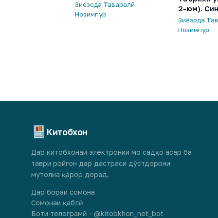
Зиёзода Таваралӣ
2-юм). Си
Нозимпур
Зиёзода Та
Нозимпур
Китобхон
Дар китобхонаи электронии мо садҳо асар ба
таври ройгон дар дастраси дӯстдорони
мутолиа қарор дорад.
Дар бораи сомона
Сомонаи қаблӣ
Боти телеграмӣ - @kitobkhon_net_bot