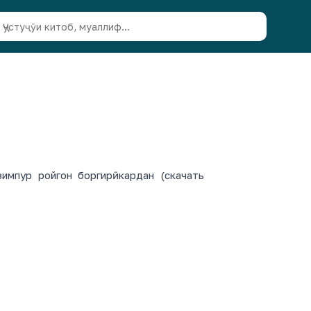
мпур ройгон боргирӣ кардан (скачать