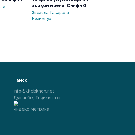
асрҳои миёна. Синфи 6
алӣ
Зиёзода Таваралӣ
Нозимпур
Тамос
info@kitobkhon.net
Душанбе, Тоҷикистон