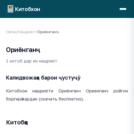
Китобхон
Оғоза
/
Нашриёт
/
Ориёнганҷ
Ориёнганҷ
1 китоб дар ин нашриёт
Калидвожаҳо барои ҷустуҷӯ
Китобхои нашриёти Ориёнганч Ориенганч ройгон
боргирӣ кардан (скачать бесплатно).
Китобҳо