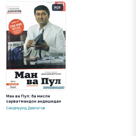
PDF
Ман ва Пул: ба мисли
сарватмандон андешидан
Саидмурод Давлатов