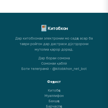
Китобхон
Дар китобхонаи электронии мо садҳо асар ба
таври ройгон дар дастраси дӯстдорони
мутолиа қарор дорад.
Дар бораи сомона
Сомонаи қаблӣ
Боти телеграмӣ - @kitobkhon_net_bot
Феҳрист
Китобҳо
Муаллифон
Бахшҳо
Барчаспҳо