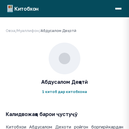
Китобхон
Оғоза
/
Муаллифон
/
Абдусалом Деҳотӣ
Абдусалом Деҳотӣ
1 китоб дар китобхона
Калидвожаҳо барои ҷустуҷӯ
Китобхои Абдусалом Дехоти ройгон боргирӣ кардан