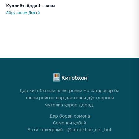
Куллиёт. Ҷилди 1 - назм
Абдусалом Деҳотӣ
Китобхон
Дар китобхонаи электронии мо садҳо асар ба
таври ройгон дар дастраси дӯстдорони
мутолиа қарор дорад.
Дар бораи сомона
Сомонаи қаблӣ
Боти телеграмӣ - @kitobkhon_net_bot