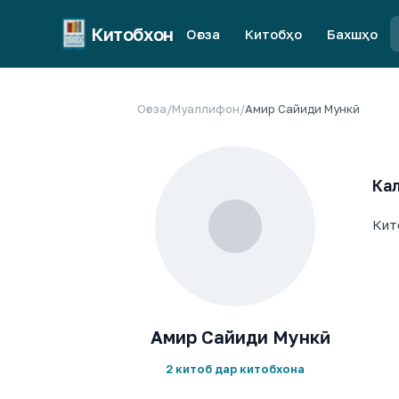
Китобхон
Оғоза
Китобҳо
Бахшҳо
Оғоза
/
Муаллифон
/
Амир Сайиди Мункӣ
Кал
Кит
Амир Сайиди Мункӣ
2 китоб дар китобхона