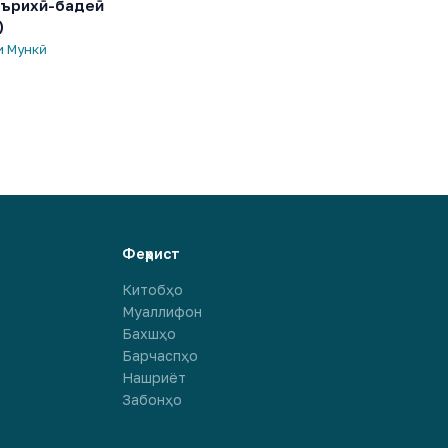
аърихӣ-бадеӣ
)
и Мункӣ
Феҳрист
Китобҳо
Муаллифон
Бахшҳо
Барчаспҳо
Нашриёт
Забонҳо