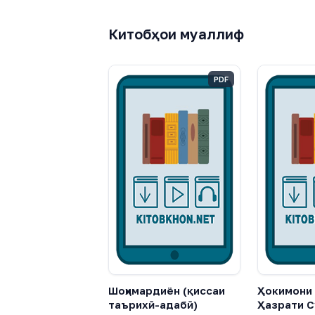
Китобҳои муаллиф
PDF
Шоҳимардиён (қиссаи
Ҳокимони
таърихӣ-адабӣ)
Ҳазрати С