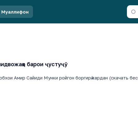
Муаллифон
идвожаҳо барои ҷустуҷӯ
обхои Амир Сайиди Мунки ройгон боргирӣ кардан (скачать бес