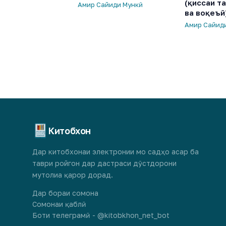
(қиссаи т
Амир Сайиди Мункӣ
ва воқеъӣ
Амир Сайид
Китобхон
Дар китобхонаи электронии мо садҳо асар ба
таври ройгон дар дастраси дӯстдорони
мутолиа қарор дорад.
Дар бораи сомона
Сомонаи қаблӣ
Боти телеграмӣ - @kitobkhon_net_bot