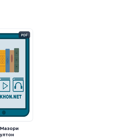
PDF
 Мазори
ултон