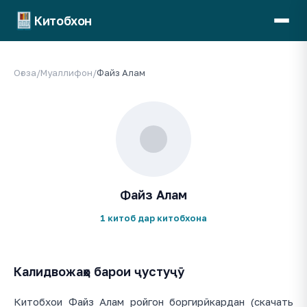
Китобхон
Оғоза
/
Муаллифон
/
Файз Алам
Файз Алам
1 китоб дар китобхона
Калидвожаҳо барои ҷустуҷӯ
Китобхои Файз Алам ройгон боргирӣ кардан (скачать