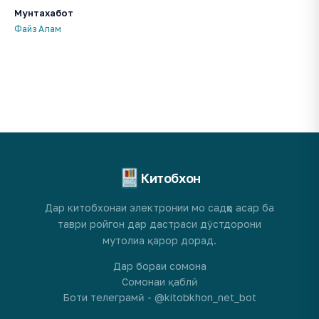
Мунтахабот
Файз Алам
Китобхон
Дар китобхонаи электронии мо садҳо асар ба
таври ройгон дар дастраси дӯстдорони
мутолиа қарор дорад.
Дар бораи сомона
Сомонаи қаблӣ
Боти телеграмӣ - @kitobkhon_net_bot