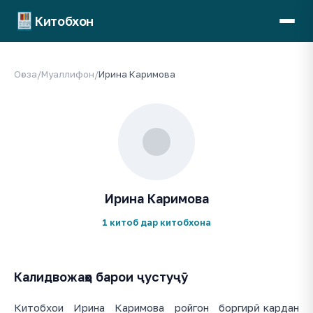
Китобхон
Оғоза
/
Муаллифон
/
Ирина Каримова
Ирина Каримова
1 китоб дар китобхона
Калидвожаҳо барои ҷустуҷӯ
Китобхои Ирина Каримова ройгон боргирӣ кардан