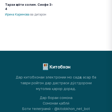
Тарзи ҳаёти солим. Синфи 3-
4
Ирина Каримова
ва дигарон
Китобхон
Дар китобхонаи электронии мо садҳо асар ба
таври ройгон дар дастраси дӯстдорони
мутолиа қарор дорад.
Дар бораи сомона
Сомонаи қаблӣ
Боти телеграмӣ - @kitobkhon_net_bot