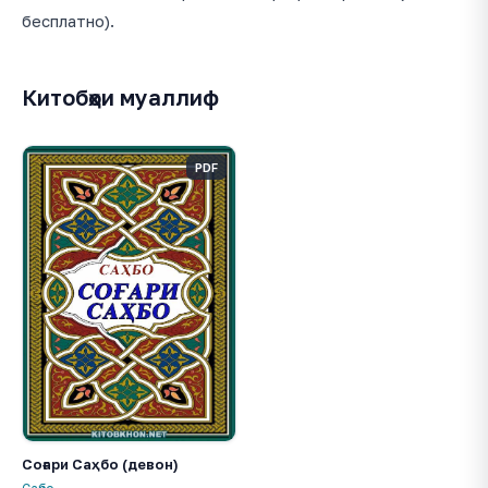
бесплатно).
Китобҳои муаллиф
PDF
Соғари Саҳбо (девон)