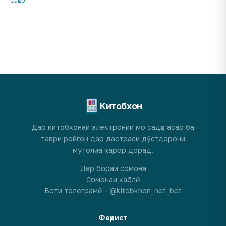
Саҳбо
Китобхон
Дар китобхонаи электронии мо садҳо асар ба
таври ройгон дар дастраси дӯстдорони
мутолиа қарор дорад.
Дар бораи сомона
Сомонаи қаблӣ
Боти телеграмӣ - @kitobkhon_net_bot
Феҳрист