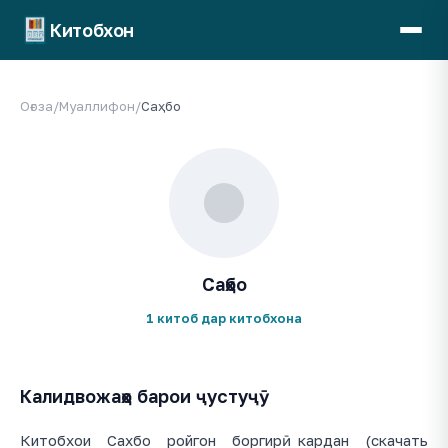
Китобхон
Оғоза
/
Муаллифон
/
Саҳбо
Саҳбо
1 китоб дар китобхона
Калидвожаҳо барои ҷустуҷӯ
Китобхои Сахбо ройгон боргирӣ кардан (скачать