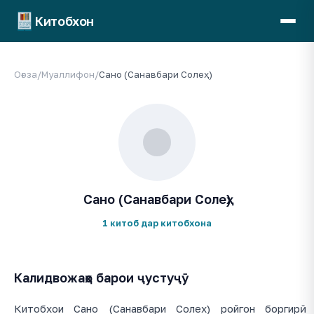
Китобхон
Оғоза
/
Муаллифон
/
Сано (Санавбари Солеҳ)
Сано (Санавбари Солеҳ)
1 китоб дар китобхона
Калидвожаҳо барои ҷустуҷӯ
Китобхои Сано (Санавбари Солех) ройгон боргирӣ