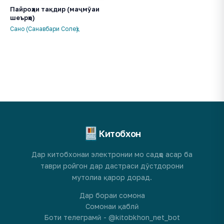
Пайроҳаи тақдир (маҷмӯаи
шеърҳо)
Сано (Санавбари Солеҳ)
Китобхон
Дар китобхонаи электронии мо садҳо асар ба
таври ройгон дар дастраси дӯстдорони
мутолиа қарор дорад.
Дар бораи сомона
Сомонаи қаблӣ
Боти телеграмӣ - @kitobkhon_net_bot