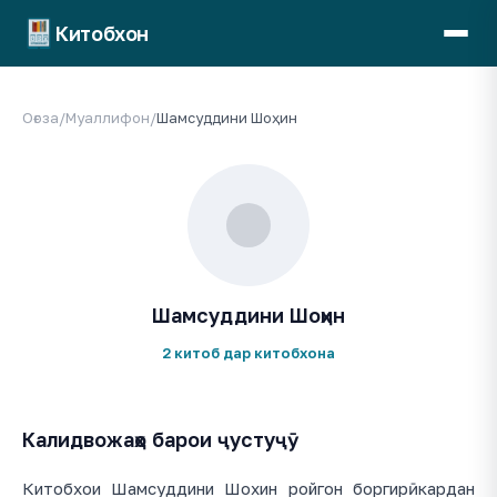
Китобхон
Оғоза
/
Муаллифон
/
Шамсуддини Шоҳин
Шамсуддини Шоҳин
2 китоб дар китобхона
Калидвожаҳо барои ҷустуҷӯ
Китобхои Шамсуддини Шохин ройгон боргирӣ кардан