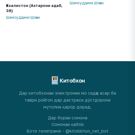
Шамсуддини Шоҳин
Ғазалистон (Ахтарони адаб,
38)
Шамсуддини Шоҳин
Китобхон
Дар китобхонаи электронии мо садҳо асар ба
таври ройгон дар дастраси дӯстдорони
мутолиа қарор дорад.
Дар бораи сомона
Сомонаи қаблӣ
Боти телеграмӣ - @kitobkhon_net_bot