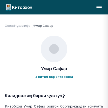
Китобхон
Оғоза
/
Муаллифон
/
Умар Сафар
Умар Сафар
4 китоб дар китобхона
Калидвожаҳо барои ҷустуҷӯ
Китобхои Умар Сафар ройгон боргирӣ кардан (скачать