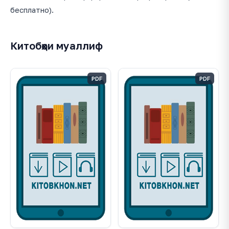
бесплатно).
Китобҳои муаллиф
PDF
PDF