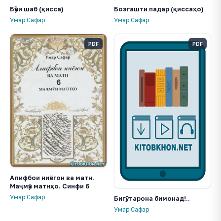
Бӯйи шаб (қисса)
Бозгашти падар (қиссаҳо)
Умар Сафар
Умар Сафар
PDF
PDF
Алифбои ниёгон ва матн.
Маҷмӯи матнҳо. Синфи 6
Умар Сафар
Бигӯ, тарона бимонад!..
Умар Сафар