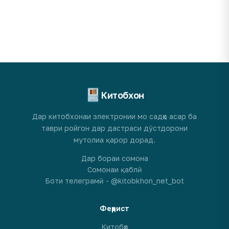
Китобхон
Дар китобхонаи электронии мо садҳо асар ба
таври ройгон дар дастраси дӯстдорони
мутолиа қарор дорад.
Дар бораи сомона
Сомонаи қаблӣ
Боти телеграмӣ - @kitobkhon_net_bot
Феҳрист
Китобҳо