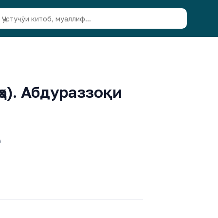
о). Абдураззоқи
а