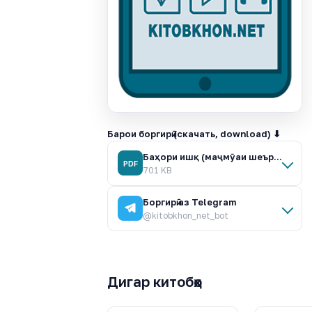
Барои боргирӣ (скачать, download) ⬇
Баҳори ишқ (маҷмӯаи шеърҳо).pdf
PDF
701 KB
Боргирӣ аз Telegram
@kitobkhon_net_bot
Дигар китобҳо