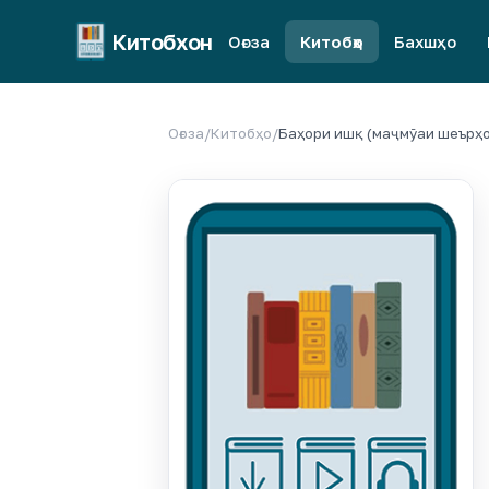
Китобхон
Оғоза
Китобҳо
Бахшҳо
Оғоза
/
Китобҳо
/
Баҳори ишқ (маҷмӯаи шеърҳо