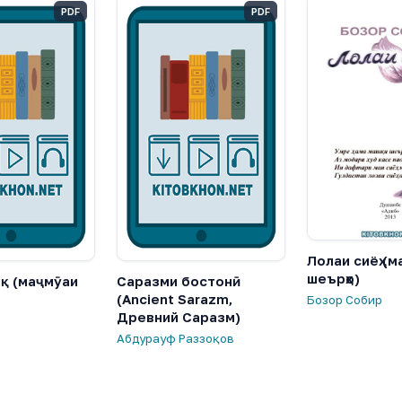
PDF
PDF
Лолаи сиёҳ (
шеърҳо)
қ (маҷмӯаи
Саразми бостонӣ
(Ancient Sarazm,
Бозор Собир
Древний Саразм)
Абдурауф Раззоқов