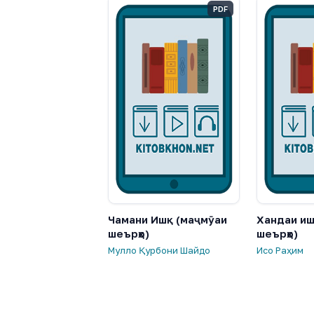
PDF
Чамани Ишқ (маҷмӯаи
Хандаи иш
шеърҳо)
шеърҳо)
Мулло Қурбони Шайдо
Исо Раҳим