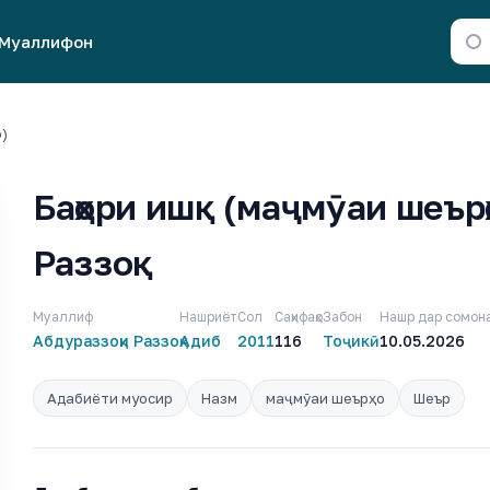
Муаллифон
)
Баҳори ишқ (маҷмӯаи шеърҳ
Раззоқ
Муаллиф
Нашриёт
Сол
Саҳифаҳо
Забон
Нашр дар сомон
Абдураззоқи Раззоқ
Адиб
2011
116
Тоҷикӣ
10.05.2026
Адабиёти муосир
Назм
маҷмӯаи шеърҳо
Шеър