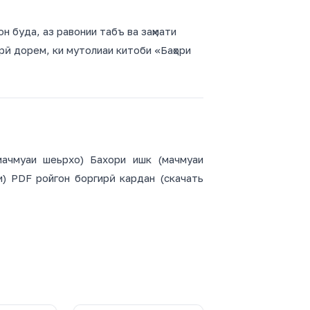
н буда, аз равонии табъ ва заҳмати
рӣ дорем, ки мутолиаи китоби «Баҳори
ачмуаи шеьрхо) Бахори ишк (мачмуаи
и) PDF ройгон боргирӣ кардан (скачать