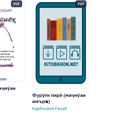
PDF
PDF
маҷмӯаи
Фурӯғи пирӣ (маҷмӯаи
шеърҳо)
Қурбоналӣ Раҷаб