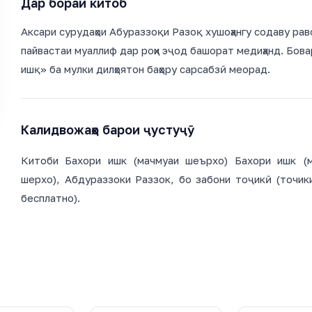
Дар бораи китоб
Аксари сурудаҳои Абураззоқи Разоқ хушоҳангу содаву раво
пайвастаи муаллиф дар роҳи эҷод башорат медиҳанд. Бова
ишқ» ба мулки дилҳоятон баҳору сарсабзӣ меорад.
Калидвожаҳо барои ҷустуҷӯ
Китоби Бахори ишк (мачмуаи шеърхо) Бахори ишк (м
шерхо), Абдураззоки Раззок, бо забони тоҷикӣ (точик
бесплатно).