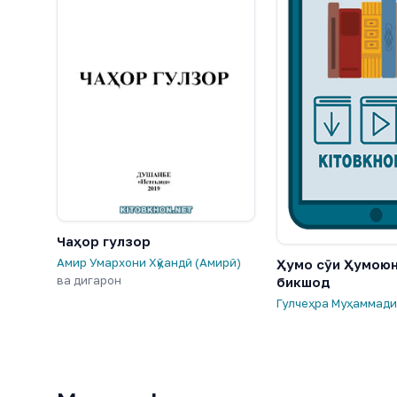
Чаҳор гулзор
Амир Умархони Хӯқандӣ (Амирӣ)
Ҳумо сӯи Ҳумоюн
ва дигарон
бикшод
Гулчеҳра Муҳаммад