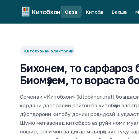
Китобхон
Оғоза
Китобҳо
Бахшҳо
М
Китобхонаи электронӣ
Бихонем, то сарфароз 
Биомӯзем, то вораста б
Сомонаи «Китобхон» (kitobkhon.net) бо ҳадаф
кардани дастрасии ройгон ба китобҳои электр
дӯстдорони китобу дониш роҳандозӣ шудааст
Шумо метавонед китобҳоро аз рӯйи номи муа
ношир, соли чоп ва дигар меъёрҳо ҷустуҷӯ кар