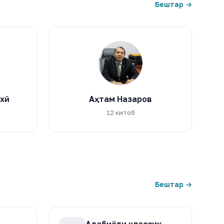
Бештар →
ӣ
Аҳтам Назаров
12 китоб
Бештар →
Адабиёти классикӣ