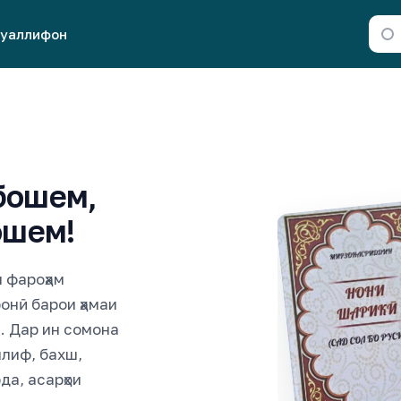
уаллифон
бошем,
ошем!
и фароҳам
онӣ барои ҳамаи
. Дар ин сомона
ллиф, бахш,
да, асарҳои