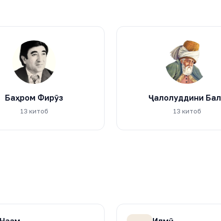
Баҳром Фирӯз
Ҷалолуддини Балх
13 китоб
13 китоб
Назм
Илмӣ