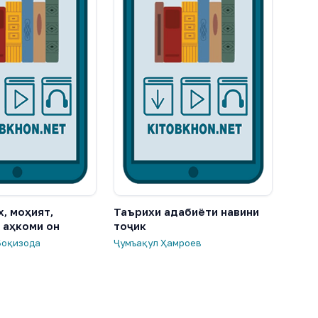
х, моҳият,
Таърихи адабиёти навини
 аҳкоми он
тоҷик
Боқизода
Ҷумъақул Ҳамроев