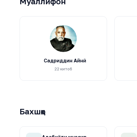
Муаллифон
Садриддин Айнӣ
22 китоб
Бахшҳо
Адабиёти муосир