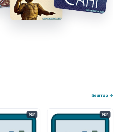
Бештар →
PDF
PDF