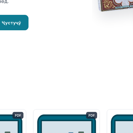
нед.
Ҷустуҷӯ
PDF
PDF