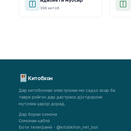
398 китоб
Китобхон
Дар китобхонаи электронии мо садҳо асар ба
таври ройгон дар дастраси дӯстдорони
мутолиа қарор дорад.
Дар бораи сомона
Сомонаи қаблӣ
Боти телеграмӣ - @kitobkhon_net_bot