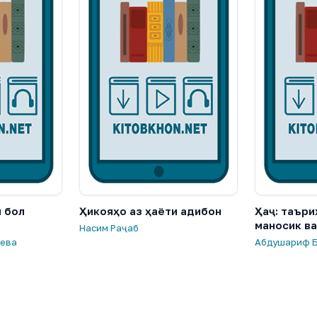
 бол
Ҳикояҳо аз ҳаёти адибон
Ҳаҷ: таъри
маносик ва
Насим Раҷаб
иева
Абдушариф 