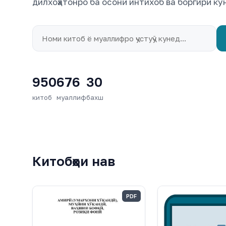
дилхоҳатонро ба осонӣ интихоб ва боргирӣ ку
950
676
30
китоб
муаллиф
бахш
Китобҳои нав
PDF