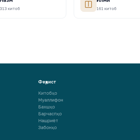
313 китоб
161 китоб
Феҳрист
Китобҳо
Муаллифон
Бахшҳо
Барчаспҳо
Нашриёт
Забонҳо