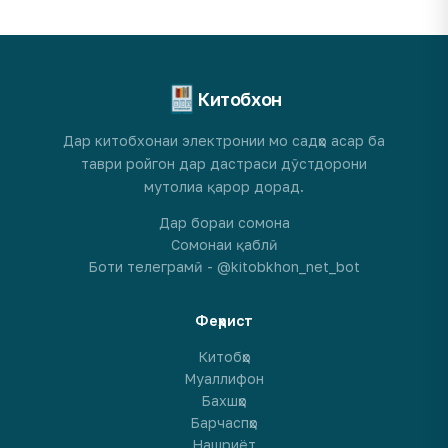
Китобхон
Дар китобхонаи электронии мо садҳо асар ба
таври ройгон дар дастраси дӯстдорони
мутолиа қарор дорад.
Дар бораи сомона
Сомонаи қаблӣ
Боти телеграмӣ - @kitobkhon_net_bot
Феҳрист
Китобҳо
Муаллифон
Бахшҳо
Барчаспҳо
Нашриёт