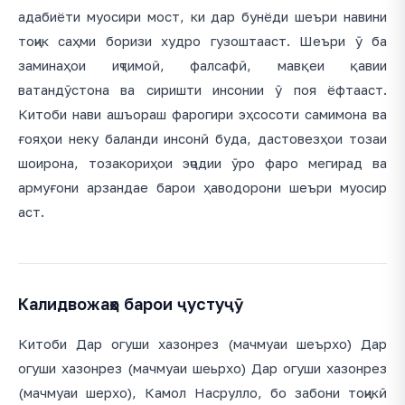
адабиёти муосири мост, ки дар бунёди шеъри навини
тоҷик саҳми боризи худро гузоштааст. Шеъри ӯ ба
заминаҳои иҷтимоӣ, фалсафӣ, мавқеи қавии
ватандӯстона ва сиришти инсонии ӯ поя ёфтааст.
Китоби нави ашъораш фарогири эҳсосоти самимона ва
ғояҳои неку баланди инсонӣ буда, дастовезҳои тозаи
шоирона, тозакориҳои эҷодии ӯро фаро мегирад ва
армуғони арзандае барои ҳаводорони шеъри муосир
аст.
Калидвожаҳо барои ҷустуҷӯ
Китоби Дар огуши хазонрез (мачмуаи шеърхо) Дар
огуши хазонрез (мачмуаи шеьрхо) Дар огуши хазонрез
(мачмуаи шерхо), Камол Насрулло, бо забони тоҷикӣ