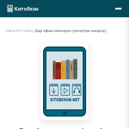
Китобхон
Оғоза
/
Китобҳо
/
Дар оғӯши хазонрез (маҷмӯаи шеърҳо)