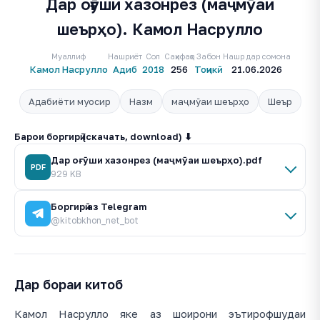
Дар оғӯши хазонрез (маҷмӯаи
шеърҳо). Камол Насрулло
Муаллиф
Нашриёт
Сол
Саҳифаҳо
Забон
Нашр дар сомона
Камол Насрулло
Адиб
2018
256
Тоҷикӣ
21.06.2026
Адабиёти муосир
Назм
маҷмӯаи шеърҳо
Шеър
Барои боргирӣ (скачать, download) ⬇
Дар оғӯши хазонрез (маҷмӯаи шеърҳо).pdf
PDF
929 KB
Боргирӣ аз Telegram
@kitobkhon_net_bot
Дар бораи китоб
Камол Насрулло яке аз шоирони эътирофшудаи