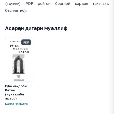
(точики) PDF ройгон боргирӣ кардан (скачать
бесплатно).
Асарҳои дигари муаллиф
PDF
Рӯ ба меҳроби
Ватан
(мунтахаби
ашъор)
Камол Насрулло