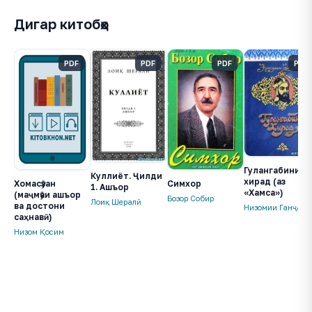
Дигар китобҳо
PDF
PDF
PDF
PDF
Гулангабини
Куллиёт. Ҷилди
хирад (аз
Хомасӯзан
Симхор
1. Ашъор
«Хамса»)
(маҷмӯаи ашъор
Бозор Собир
Лоиқ Шералӣ
ва достони
Низомии Ганҷавӣ
саҳнавӣ)
Низом Қосим