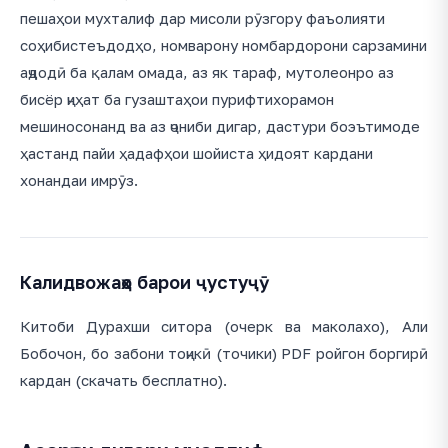
пешаҳои мухталиф дар мисоли рӯзгору фаъолияти
соҳибистеъдодҳо, номварону номбардорони сарзамини
аҷдодӣ ба қалам омада, аз як тараф, мутолеонро аз
бисёр ҷиҳат ба гузаштаҳои пурифтихорамон
мешиносонанд ва аз ҷониби дигар, дастури боэътимоде
ҳастанд пайи ҳадафҳои шойиста ҳидоят кардани
хонандаи имрӯз.
Калидвожаҳо барои ҷустуҷӯ
Китоби Дурахши ситора (очерк ва маколахо), Али
Бобочон, бо забони тоҷикӣ (точики) PDF ройгон боргирӣ
кардан (скачать бесплатно).