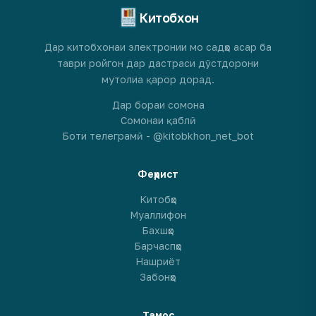
Китобхон
Дар китобхонаи электронии мо садҳо асар ба
таври ройгон дар дастраси дӯстдорони
мутолиа қарор дорад.
Дар бораи сомона
Сомонаи қаблӣ
Боти телеграмӣ - @kitobkhon_net_bot
Феҳрист
Китобҳо
Муаллифон
Бахшҳо
Барчаспҳо
Нашриёт
Забонҳо
Тамос