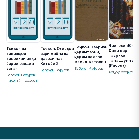
Ҷойгоҳи Ибни
Тоҷикон. Таърихи
Тоҷикон ва
Тоҷикон. Охирҳои
Сино дар
қадимтарин,
талошҳои
асри миёна ва
таърихи
қадим ва асри
таърихии онҳо
давраи нав.
тамаддуни ҷаҳо
миёна. Китоби 1
барои озодии
Китоби 2
(Рисола)
ватан
Бобоҷон Ғафуров
Бобоҷон Ғафуров
Абдуҷаббор Умар
Бобоҷон Ғафуров
,
Николай Прохоров