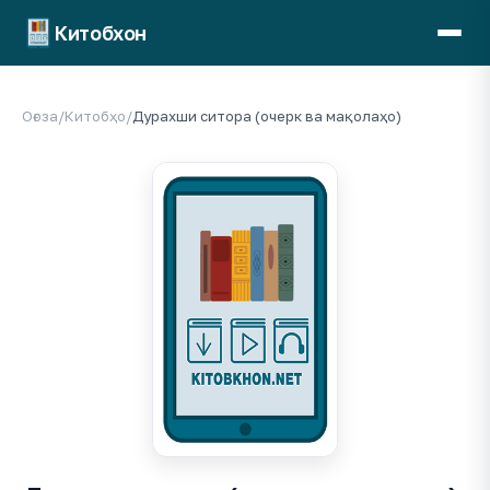
Китобхон
Оғоза
/
Китобҳо
/
Дурахши ситора (очерк ва мақолаҳо)