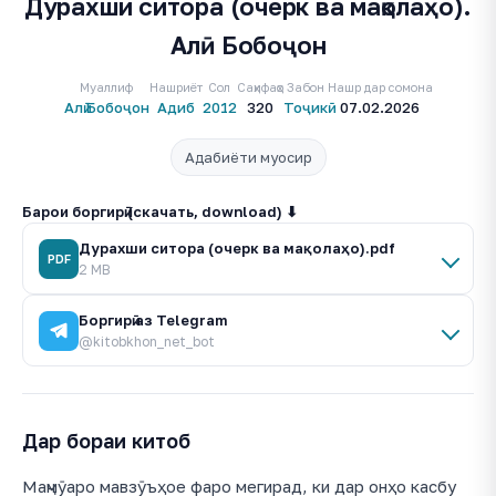
Дурахши ситора (очерк ва мақолаҳо).
Алӣ Бобоҷон
Муаллиф
Нашриёт
Сол
Саҳифаҳо
Забон
Нашр дар сомона
Алӣ Бобоҷон
Адиб
2012
320
Тоҷикӣ
07.02.2026
Адабиёти муосир
Барои боргирӣ (скачать, download) ⬇
Дурахши ситора (очерк ва мақолаҳо).pdf
PDF
2 MB
Боргирӣ аз Telegram
@kitobkhon_net_bot
Дар бораи китоб
Маҷмӯаро мавзӯъҳое фаро мегирад, ки дар онҳо касбу