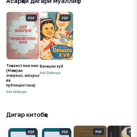
Асарҳои дигари муаллиф
PDF
PDF
Тоҷикистони ман:
Бачаҳои хуб
(Маҷмӯаи
Алӣ Бобоҷон
очеркҳо, шеърҳо
ва
публицистика)
Алӣ Бобоҷон
Дигар китобҳо
PDF
PDF
PDF
PDF