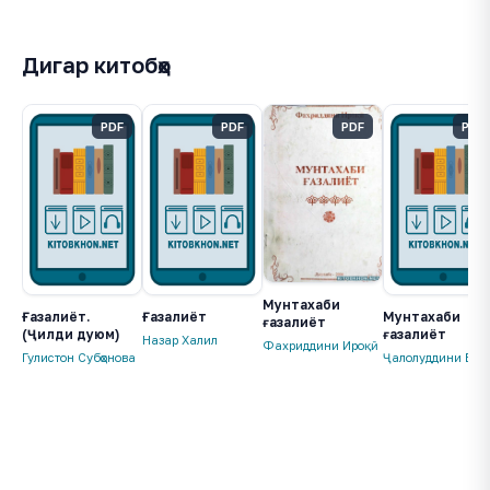
Дигар китобҳо
PDF
PDF
PDF
PDF
Мунтахаби
Ғазалиёт.
Ғазалиёт
Мунтахаби
ғазалиёт
(Ҷилди дуюм)
ғазалиёт
Назар Халил
Фахриддини Ироқӣ
Гулистон Субҳонова
Ҷалолуддини Бал