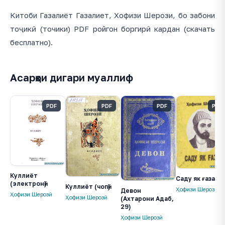
Китоби Газалиёт Газалиет, Хофизи Шерози, бо забони
тоҷикӣ (точики) PDF ройгон боргирӣ кардан (скачать
бесплатно).
Асарҳои дигари муаллиф
PDF
PDF
PDF
PDF
Куллиёт
Саду як ғазал
(электронӣ)
Куллиёт (чопӣ)
Ҳофизи Шерозӣ
Девон
Ҳофизи Шерозӣ
Ҳофизи Шерозӣ
(Ахтарони Адаб,
29)
Ҳофизи Шерозӣ