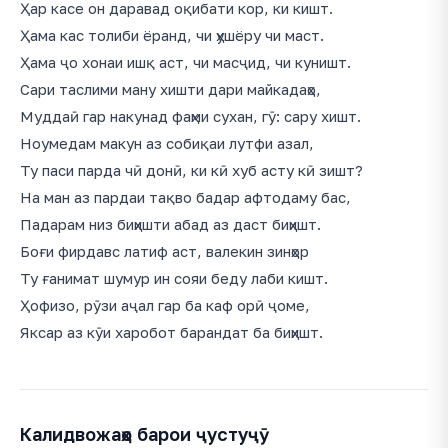
Ҳар касе он даравад оқибати кор, ки кишт.
Ҳама кас толиби ёранд, чи ҳушёру чи маст.
Ҳама ҷо хонаи ишқ аст, чи масҷид, чи куништ.
Сари таслими ману хишти дари майкадаҳо,
Муддаӣ гар накунад фаҳми сухан, гӯ: сару хишт.
Ноумедам макун аз собиқаи лутфи азал,
Ту паси парда чӣ донӣ, ки кӣ хуб асту кӣ зишт?
На ман аз пардаи тақво бадар афтодаму бас,
Падарам низ биҳишти абад аз даст биҳишт.
Боғи фирдавс латиф аст, валекин зинҳор
Ту ғанимат шумур ин сояи беду лаби кишт.
Ҳофизо, рӯзи аҷал гар ба каф орӣ ҷоме,
Яксар аз кӯи харобот барандат ба биҳишт.
Калидвожаҳо барои ҷустуҷӯ