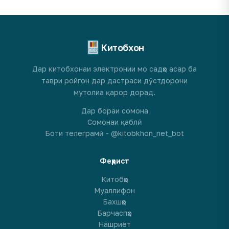
Китобхон
Дар китобхонаи электронии мо садҳо асар ба
таври ройгон дар дастраси дӯстдорони
мутолиа қарор дорад.
Дар бораи сомона
Сомонаи қаблӣ
Боти телеграмӣ - @kitobkhon_net_bot
Феҳрист
Китобҳо
Муаллифон
Бахшҳо
Барчаспҳо
Нашриёт