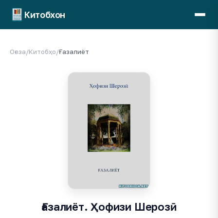
Китобхон
Оғоза
/
Китобҳо
/
Ғазалиёт
Ғазалиёт. Ҳофизи Шерозӣ