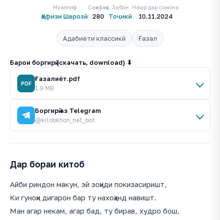
Муаллиф
Саҳифаҳо
Забон
Нашр дар сомона
Ҳофизи Шерозӣ
280
Тоҷикӣ
10.11.2024
Адабиёти классикӣ
Ғазал
Барои боргирӣ (скачать, download) ⬇
Ғазалиёт.pdf
PDF
1.9 MB
Боргирӣ аз Telegram
@kitobkhon_net_bot
Дар бораи китоб
Айби риндон макун, эй зоҳиди покизасиришт,
Ки гуноҳи дигарон бар ту нахоҳанд навишт.
Ман агар некам, агар бад, ту бирав, худро бош,