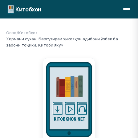
Китобхон
Оғоза
/
Китобҳо
/
Хирмани сухан. Баргузидаи ҳикояҳои адибони ӯзбек ба
забони тоҷикӣ. Китоби якум