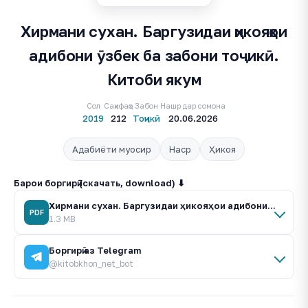
Хирмани сухан. Баргузидаи ҳикояҳои
адибони ӯзбек ба забони тоҷикӣ.
Китоби якум
Сол
Саҳифаҳо
Забон
Нашр дар сомона
2019
212
Тоҷикӣ
20.06.2026
Адабиёти муосир
Наср
Ҳикоя
Барои боргирӣ (скачать, download) ⬇
Хирмани сухан. Баргузидаи ҳикояҳои адибони ӯзбек ба забони тоҷикӣ. Китоби якум.pdf
PDF
1.3 MB
Боргирӣ аз Telegram
@kitobkhon_net_bot