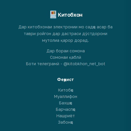
Китобхон
Дар китобхонаи электронии мо садҳо асар ба
таври ройгон дар дастраси дӯстдорони
мутолиа қарор дорад.
Дар бораи сомона
Сомонаи қаблӣ
Боти телеграмӣ - @kitobkhon_net_bot
Феҳрист
Китобҳо
Муаллифон
Бахшҳо
Барчаспҳо
Нашриёт
Забонҳо