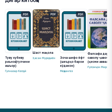
Дигар китобҳо
PDF
PDF
PDF
PDF
Шаст мақола
Фалсафа дар
саволу ҷавоб
Туву хубиву
Зоча шифо ёфт
Ҳасан Муродиён
(қисми аввал)
раъноӣ (гулчини
(шеърҳо барои
ашъор)
кӯдакон)
Ғуломҷон Мирзое
Гулназар Келдӣ
Меҳрангез