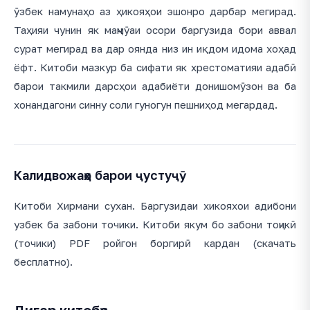
ӯзбек намунаҳо аз ҳикояҳои эшонро дарбар мегирад.
Таҳияи чунин як маҷмӯаи осори баргузида бори аввал
сурат мегирад ва дар оянда низ ин иқдом идома хоҳад
ёфт. Китоби мазкур ба сифати як хрестоматияи адабӣ
барои такмили дарсҳои адабиёти донишомӯзон ва ба
хонандагони синну соли гуногун пешниҳод мегардад.
Калидвожаҳо барои ҷустуҷӯ
Китоби Хирмани сухан. Баргузидаи хикояхои адибони
узбек ба забони точики. Китоби якум бо забони тоҷикӣ
(точики) PDF ройгон боргирӣ кардан (скачать
бесплатно).