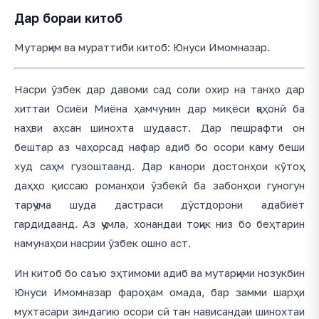
Дар бораи китоб
Мутарҷим ва мураттиби китоб: Юнуси Имомназар.
Насри ӯзбек дар давоми сад соли охир на танҳо дар
хиттаи Осиёи Миёна ҳамчунин дар миқёси ҷаҳонӣ ба
наҳви аҳсан шинохта шудааст. Дар пешрафти он
бештар аз чаҳорсад нафар адиб бо осори каму беши
худ саҳм гузоштаанд. Дар канори достонҳои кӯтоҳ
даҳҳо қиссаю романҳои ӯзбекӣ ба забонҳои гуногун
тарҷума шуда дастраси дӯстдорони адабиёт
гардидаанд. Аз ҷумла, хонандаи тоҷик низ бо беҳтарин
намунаҳои насрии ӯзбек ошно аст.
Ин китоб бо саъю эҳтимоми адиб ва мутарҷими нозукбин
Юнуси Имомназар фароҳам омада, бар замми шарҳи
мухтасари зиндагию осори сӣ тан нависандаи шинохтаи