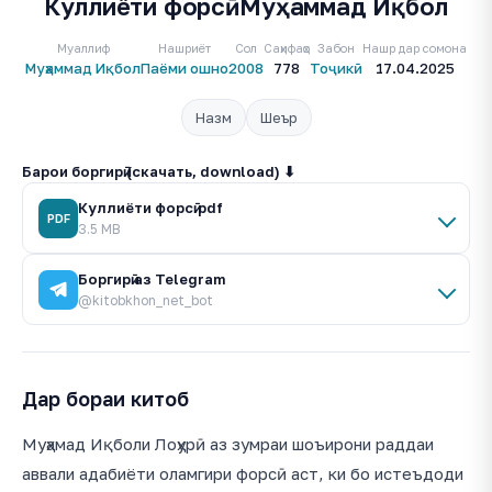
Куллиёти форсӣ. Муҳаммад Иқбол
Муаллиф
Нашриёт
Сол
Саҳифаҳо
Забон
Нашр дар сомона
Муҳаммад Иқбол
Паёми ошно
2008
778
Тоҷикӣ
17.04.2025
Назм
Шеър
Барои боргирӣ (скачать, download) ⬇
Куллиёти форсӣ.pdf
PDF
3.5 MB
Боргирӣ аз Telegram
@kitobkhon_net_bot
Дар бораи китоб
Муҳамад Иқболи Лоҳурӣ аз зумраи шоъирони раддаи
аввали адабиёти оламгири форсӣ аст, ки бо истеъдоди