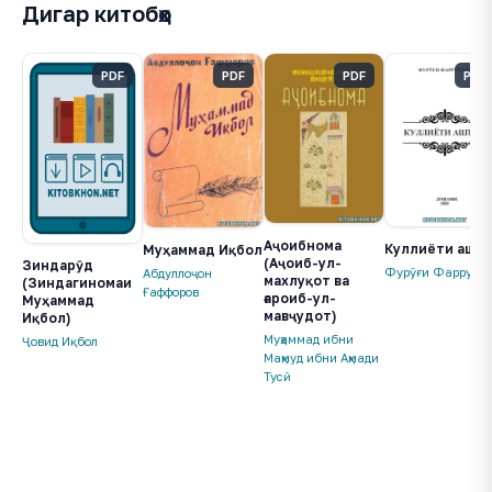
Дигар китобҳо
PDF
PDF
PDF
PDF
Аҷоибнома
Куллиёти ашъ
Муҳаммад Иқбол
(Аҷоиб-ул-
Зиндарӯд
Фурӯғи Фаррухзо
Абдуллоҷон
махлуқот ва
(Зиндагиномаи
Ғаффоров
ғароиб-ул-
Муҳаммад
мавҷудот)
Иқбол)
Муҳаммад ибни
Ҷовид Иқбол
Маҳмуд ибни Аҳмади
Тусӣ