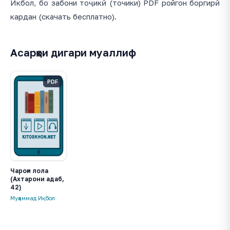
Икбол, бо забони тоҷикӣ (точики) PDF ройгон боргирӣ
кардан (скачать бесплатно).
Асарҳои дигари муаллиф
PDF
Чароғи лола
(Ахтарони адаб,
42)
Муҳаммад Иқбол