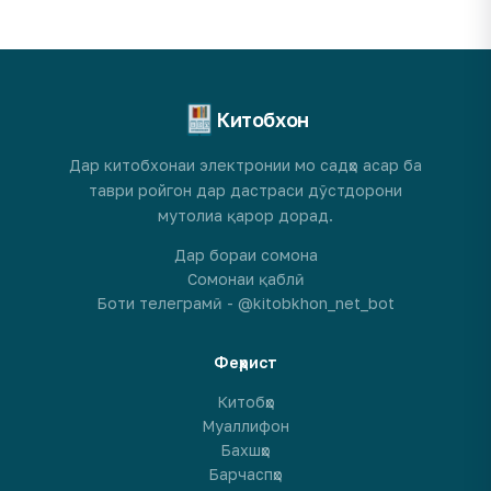
Китобхон
Дар китобхонаи электронии мо садҳо асар ба
таври ройгон дар дастраси дӯстдорони
мутолиа қарор дорад.
Дар бораи сомона
Сомонаи қаблӣ
Боти телеграмӣ - @kitobkhon_net_bot
Феҳрист
Китобҳо
Муаллифон
Бахшҳо
Барчаспҳо