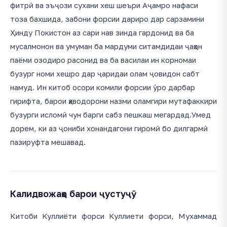
фитрӣ ва эъҷози сухани хеш шеъри Аҷамро нафаси
тоза бахшида, забони форсии дариро дар сарзамини
Ҳинду Покистон аз сари нав зинда гардонид ва ба
мусалмонон ва умуман ба мардуми ситамдидаи ҷаҳон
паёми озодиро расонид ва ба василаи ин корномаи
бузург номи хешро дар ҷаридаи олам ҷовидон сабт
намуд. Ин китоб осори комили форсии ӯро дарбар
гирифта, барои ҳаводорони назми оламгири мутафаккири
бузурги исломӣ чун барги сабз пешкаш мегардад.Умед
дорем, ки аз ҷониби хонандагони гиромӣ бо дилгармӣ
пазируфта мешавад.
Калидвожаҳо барои ҷустуҷӯ
Китоби Куллиёти форси Куллиети форси, Мухаммад