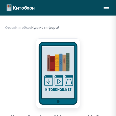
Китобхон
Оғоза
/
Китобҳо
/
Куллиёти форсӣ