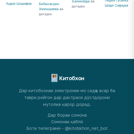
Лидия Губанова
,
Ҳалимзода
ва
Худоӣ Шарифов
Бибинасрин
Шодӣ Сафаров
дигарон
Зоолишоева
ва
дигарон
Китобхон
Дар китобхонаи электронии мо садҳо асар ба
таври ройгон дар дастраси дӯстдорони
мутолиа қарор дорад.
Дар бораи сомона
Сомонаи қаблӣ
Боти телеграмӣ - @kitobkhon_net_bot