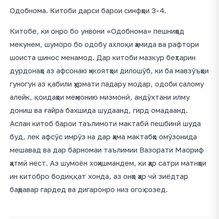
Одобнома. Китоби дарси барои синфҳои 3-4.
Китобе, ки онро бо унвони «Одобнома» пешниҳод
мекунем, шуморо бо одобу ахлоқи ҳамида ва рафтори
шоиста шинос менамод. Дар китоби мазкур беҳтарин
дурдонаҳо аз афсонаю ҳикоятҳои дилошӯб, ки ба мавзӯъҳои
гуногун аз қабили ҳурмати падару модар, одоби салому
алейк, қоидаҳои меҳмонию мизмонӣ, андӯхтани илму
дониш ва ғайра бахшида шудаанд, гирд омадаанд.
Аслан китоб барои таълимоти мактабӣ пешбинӣ шуда
буд, лек афсӯс имрӯз на дар ҳама мактабҳо омӯзонида
мешавад ва дар барномаи таълимии Вазорати Маориф
ҳатмӣ нест. Аз шумоён хоҳишмандем, ки ҳар сатри матнҳои
ин китобро бодиққат хонда, аз онҳо ҳар чӣ зиёдтар
баҳравар гардед ва дигаронро низ огоҳ созед.