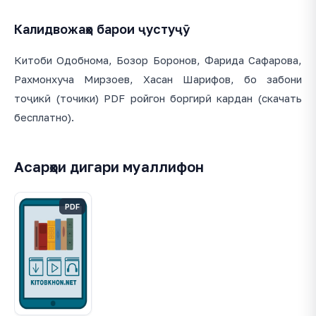
Калидвожаҳо барои ҷустуҷӯ
Китоби Одобнома, Бозор Боронов, Фарида Сафарова,
Рахмонхуча Мирзоев, Хасан Шарифов, бо забони
тоҷикӣ (точики) PDF ройгон боргирӣ кардан (скачать
бесплатно).
Асарҳои дигари муаллифон
PDF