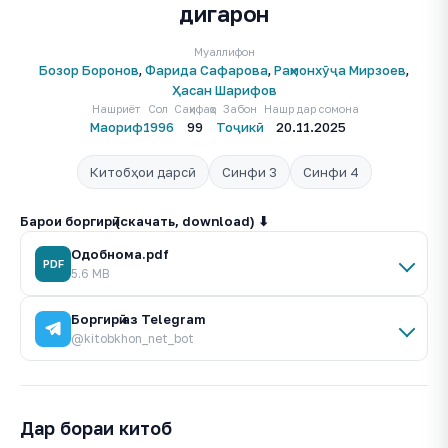
дигарон
Муаллифон
Бозор Боронов
,
Фарида Сафарова
,
Раҳмонхӯҷа Мирзоев
,
Ҳасан Шарифов
Нашриёт
Сол
Саҳифаҳо
Забон
Нашр дар сомона
Маориф
1996
99
Тоҷикӣ
20.11.2025
Китобҳои дарсӣ
Синфи 3
Синфи 4
Барои боргирӣ (скачать, download) ⬇
Одобнома.pdf
PDF
5.6 MB
Боргирӣ аз Telegram
@kitobkhon_net_bot
Дар бораи китоб