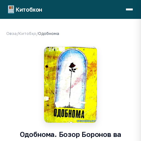
Китобхон
Оғоза
/
Китобҳо
/
Одобнома
Одобнома. Бозор Боронов ва