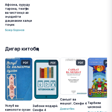
Афсона, суруду
тарона, тезгӯяк
ва чистонҳо аз
эҷодиёти
даҳанакии халқи
тоҷик
Бозор Боронов
Дигар китобҳо
PDF
PDF
PDF
PDF
Санъат ва
Тарбияи
меҳнат. Синфи 4
Услуб ва
Забони модарӣ.
ҷисмонӣ
Давлатбек
камолоти сухан
Синфи 4