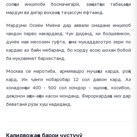
солҳои инқилоби босмачигарӣ, заҳматҳои табақаҳои
мардум ва дигар воқеаҳо таҷассум ёфтаанд.
Мардуми Осиёи Миёна дар аввали омадани инқилоб
чандон парво накарданд. Чун диданд, ки болшевикон,
дунёи нав месозем гуфта, ҳама муқаддасотро зери по
кардаю аз байн мебаранд, бо корду асою шохаи бобоӣ
ба муқовимат бархестанд.
Москва се маротиба, армияашро муҷаҳҳаз карда, роҳӣ
кард. Ин ҷанги нобаробар 12 сол давом кард. Аз
хонадонҳои 400 - 500 сол номдор - эшонҳо, косибон,
деҳқонон аҳён-аҳён касон монданд. Фироркардаҳо низ дар
беватанӣ рӯзи хуш надиданд.
Калидвожаҳо барои ҷустуҷӯ