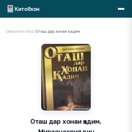
Китобхон
Оғоза
/
Китобҳо
/
Оташ дар хонаи қадим
Оташ дар хонаи қадим.
Мирзонасриддин