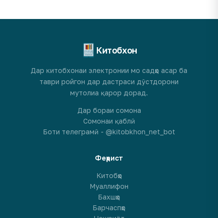
Китобхон
Дар китобхонаи электронии мо садҳо асар ба
таври ройгон дар дастраси дӯстдорони
мутолиа қарор дорад.
Дар бораи сомона
Сомонаи қаблӣ
Боти телеграмӣ - @kitobkhon_net_bot
Феҳрист
Китобҳо
Муаллифон
Бахшҳо
Барчаспҳо