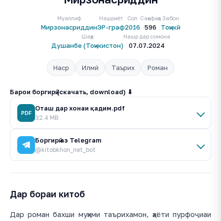
Муаллиф
Нашриёт
Сол
Саҳифаҳо
Забон
Мирзонасриддин
ЭР-граф
2016
596
Тоҷикӣ
Шаҳр
Нашр дар сомона
Душанбе (Тоҷикистон)
07.07.2024
Наср
Илмӣ
Таърих
Роман
Барои боргирӣ (скачать, download) ⬇
Оташ дар хонаи қадим.pdf
PDF
32.4 MB
Боргирӣ аз Telegram
@kitobkhon_net_bot
Дар бораи китоб
Дар роман бахши муҳими таърихамон, ҳаёти пурфоҷиаи