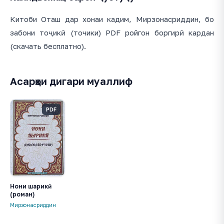
Китоби Оташ дар хонаи кадим, Мирзонасриддин, бо
забони тоҷикӣ (точики) PDF ройгон боргирӣ кардан
(скачать бесплатно).
Асарҳои дигари муаллиф
PDF
Нони шарикӣ
(роман)
Мирзонасриддин