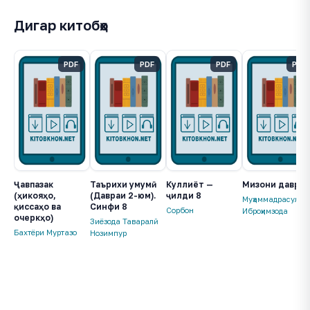
Дигар китобҳо
PDF
PDF
PDF
PDF
Ҷавпазак
Таърихи умумӣ
Куллиёт —
Мизони давр
(ҳикояҳо,
(Давраи 2-юм).
ҷилди 8
Муҳаммадрасул
қиссаҳо ва
Синфи 8
Сорбон
Иброҳимзода
очеркҳо)
Зиёзода Таваралӣ
Бахтёри Муртазо
Нозимпур