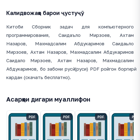
Калидвожаҳо барои ҷустуҷӯ
Китоби Сборник задач для компьютерного
программирования, Саидаъло Мирзоев, Ахтам
Назаров, Махмадсалим Абдукаримов Саидаьло
Мирзоев, Ахтам Назаров, Махмадсалим Абдукаримов
Саидало Мирзоев, Ахтам Назаров, Махмадсалим
Абдукаримов, бо забони русӣ (руси) PDF ройгон боргирӣ
кардан (скачать бесплатно).
Асарҳои дигари муаллифон
PDF
PDF
PDF
PDF