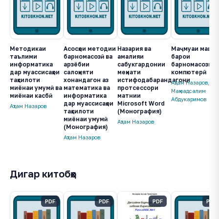
Методикаи
Асосҳои методии
Назария ва
Маҷмуаи машқҳ
таълими
барномасозӣ ва
амалияи
барои
информатика
арзёбии
сабукгардонии
барномасозии
дар муассисаҳои
салоҳияти
меҳнати
компютерӣ
таҳсилоти
хонандагон аз
истифодабарандагони
Аҳтам Назаров
,
миёнаи умумӣ ва
математика ва
протсессори
Маҳмадсалим
миёнаи касбӣ
информатика
матнии
Абдукаримов
дар муассисаҳои
Microsoft Word
Аҳтам Назаров
таҳсилоти
(Монография)
миёнаи умумӣ
Аҳтам Назаров
(Монография)
Аҳтам Назаров
Дигар китобҳо
PDF
PDF
PDF
PDF