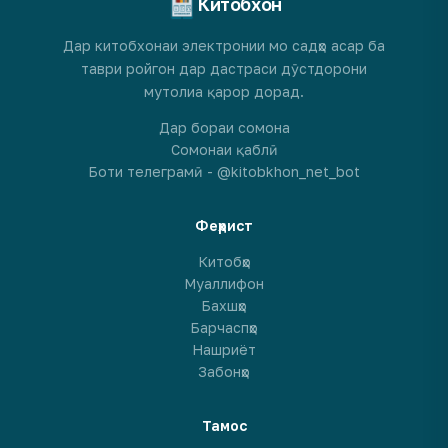
Китобхон
Дар китобхонаи электронии мо садҳо асар ба
таври ройгон дар дастраси дӯстдорони
мутолиа қарор дорад.
Дар бораи сомона
Сомонаи қаблӣ
Боти телеграмӣ - @kitobkhon_net_bot
Феҳрист
Китобҳо
Муаллифон
Бахшҳо
Барчаспҳо
Нашриёт
Забонҳо
Тамос