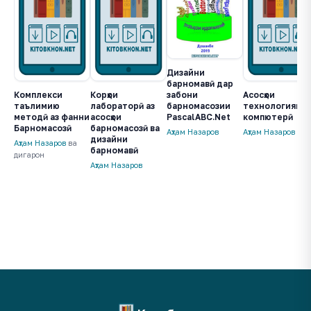
Дизайни
барномавӣ дар
Комплекси
Корҳои
Асосҳои
забони
таълимию
лабораторӣ аз
технологияи
барномасозии
методӣ аз фанни
асосҳои
компютерӣ
PascalABC.Net
Барномасозӣ
барномасозӣ ва
Аҳтам Назаров
Аҳтам Назаров
дизайни
Аҳтам Назаров
ва
барномавӣ
дигарон
Аҳтам Назаров