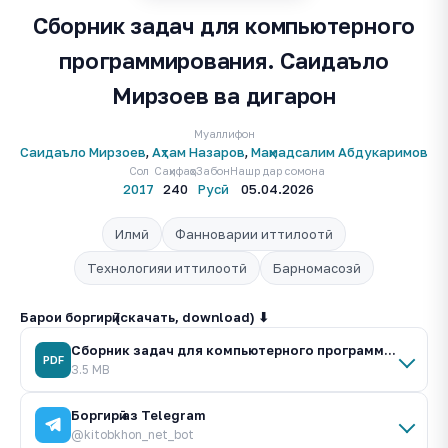
Сборник задач для компьютерного
программирования. Саидаъло
Мирзоев ва дигарон
Муаллифон
Саидаъло Мирзоев
,
Аҳтам Назаров
,
Маҳмадсалим Абдукаримов
Сол
Саҳифаҳо
Забон
Нашр дар сомона
2017
240
Русӣ
05.04.2026
Илмӣ
Фанноварии иттилоотӣ
Технологияи иттилоотӣ
Барномасозӣ
Барои боргирӣ (скачать, download) ⬇
Сборник задач для компьютерного программирования.pdf
PDF
3.5 MB
Боргирӣ аз Telegram
@kitobkhon_net_bot