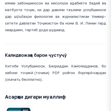
илмии забоншиносон ва мисолҳои адабиёти бадей ва
матбуоти тоҷик, ки дар давоми таълими услубшиноси
дар шӯъбаҳои филология ва журналистикаи Универ-
ситети давлатии Тоҷикистон ба номи В. И. Ленин гирд
овардаем, тартиб дода шудаанд.
Калидвожаҳо барои ҷустуҷӯ
Китоби Услубшиноси, Бахриддин Камолиддинов, бо
забони тоҷикӣ (точики) PDF ройгон боргирӣ кардан
(скачать бесплатно).
Асарҳои дигари муаллиф
PDF