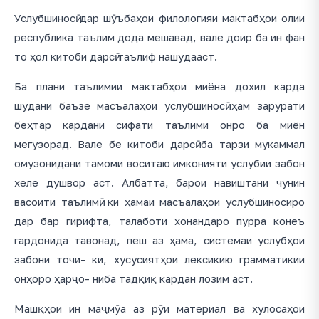
Услубшиносӣ дар шӯъбаҳои филологияи мактабҳои олии
республика таълим дода мешавад, вале доир ба ин фан
то ҳол китоби дарсӣ таълиф нашудааст.
Ба плани таълимии мактабҳои миёна дохил карда
шудани баъзе масъалаҳои услубшиносӣ ҳам зарурати
беҳтар кардани сифати таълими онро ба миён
мегузорад. Вале бе китоби дарсӣ ба тарзи мукаммал
омузонидани тамоми воситаю имконияти услубии забон
хеле душвор аст. Албатта, барои навиштани чунин
васоити таълимӣ, ки ҳамаи масъалаҳои услубшиносиро
дар бар гирифта, талаботи хонандаро пурра конеъ
гардонида тавонад, пеш аз ҳама, системаи услубҳои
забони точи- ки, хусусиятҳои лексикию грамматикии
онҳоро ҳарҷо- ниба тадқиқ кардан лозим аст.
Машқҳои ин маҷмӯа аз рӯи материал ва хулосаҳои