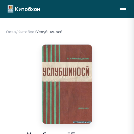
Китобхон
Оғоза
/
Китобҳо
/
Услубшиносӣ