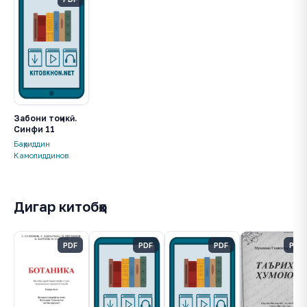
Забони тоҷикӣ.
Синфи 11
Баҳриддин
Камолиддинов
Дигар китобҳо
PDF
PDF
PDF
PDF