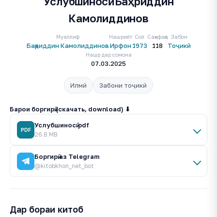
Услубшиносӣ. Баҳриддин
Камолиддинов
Муаллиф
Нашриёт
Сол
Саҳифаҳо
Забон
Баҳриддин Камолиддинов
Ирфон
1973
118
Тоҷикӣ
Нашр дар сомона
07.03.2025
Илмӣ
Забони тоҷикӣ
Барои боргирӣ (скачать, download) ⬇
Услубшиносӣ.pdf
PDF
26.8 MB
Боргирӣ аз Telegram
@kitobkhon_net_bot
Дар бораи китоб