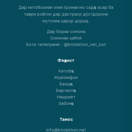
Дар китобхонаи электронии мо садҳо асар ба
таври ройгон дар дастраси дӯстдорони
мутолиа қарор дорад.
Дар бораи сомона
Сомонаи қаблӣ
Боти телеграмӣ - @kitobkhon_net_bot
Феҳрист
Китобҳо
Муаллифон
Бахшҳо
Барчаспҳо
Нашриёт
Забонҳо
Тамос
info@kitobkhon.net