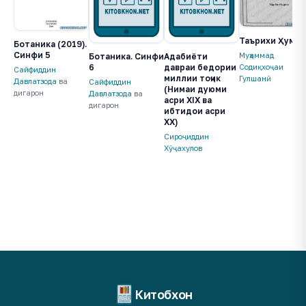
Таърихи Ҳумо
Ботаника (2019).
Синфи 5
Муҳаммад
Ботаника. Синфи
Адабиёти
Содиқхоҷаи
6
давраи бедории
Сайфиддин
миллии тоҷик
Гулшанӣ
Давлатзода
ва
Сайфиддин
(Нимаи дуюми
дигарон
Давлатзода
ва
асри XIX ва
дигарон
ибтидои асри
ХХ)
Сироҷиддин
Хӯҷахулов
Китобхон