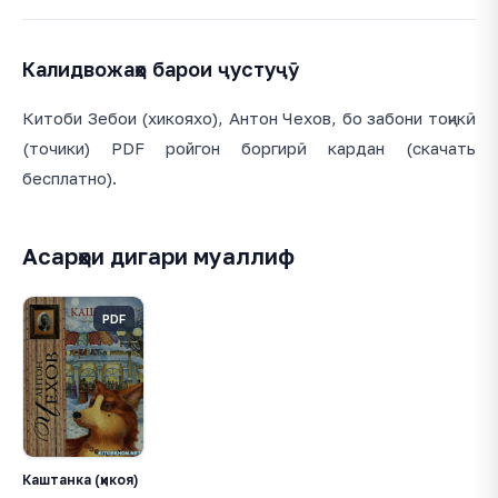
Калидвожаҳо барои ҷустуҷӯ
Китоби Зебои (хикояхо), Антон Чехов, бо забони тоҷикӣ
(точики) PDF ройгон боргирӣ кардан (скачать
бесплатно).
Асарҳои дигари муаллиф
PDF
Каштанка (ҳикоя)