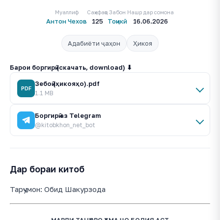
Муаллиф
Саҳифаҳо
Забон
Нашр дар сомона
Антон Чехов
125
Тоҷикӣ
16.06.2026
Адабиёти ҷаҳон
Ҳикоя
Барои боргирӣ (скачать, download) ⬇
Зебоӣ (ҳикояҳо).pdf
PDF
1.1 MB
Боргирӣ аз Telegram
@kitobkhon_net_bot
Дар бораи китоб
Тарҷумон: Обид Шакурзода