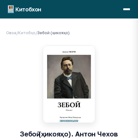
Китобхон
Оғоза
/
Китобҳо
/
Зебоӣ (ҳикояҳо)
Зебоӣ (ҳикояҳо). Антон Чехов