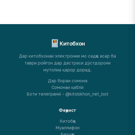
Китобхон
Дар китобхонаи электронии мо садҳо асар ба
таври ройгон дар дастраси дӯстдорони
мутолиа қарор дорад.
Дар бораи сомона
Сомонаи қаблӣ
Боти телеграмӣ - @kitobkhon_net_bot
Феҳрист
Китобҳо
Муаллифон
Бахшҳо