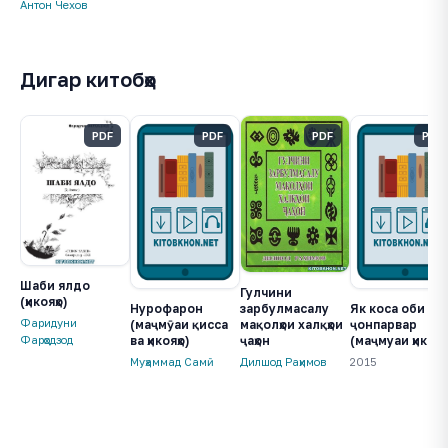
Антон Чехов
Дигар китобҳо
PDF
PDF
PDF
PDF
Шаби ялдо
Гулчини
(ҳикояҳо)
зарбулмасалу
Нурофарон
Як коса оби
Фаридуни
мақолҳои халқҳои
(маҷмӯаи қисса
ҷонпарвар
ҷаҳон
ва ҳикояҳо)
(маҷмуаи ҳикояҳо
Фарҳодзод
Дилшод Раҳимов
Муҳаммад Самӣ
2015