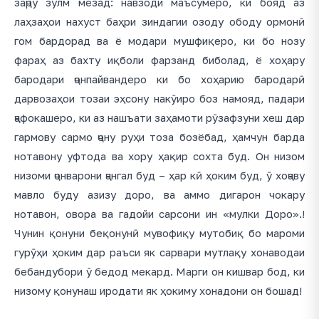
заҷру зулм мезад: навзоди маъсумеро, ки бояд аз
лаҳзаҳои нахуст баҳри зиндагии озоду ободу ормонӣ
гом бардорад ва ё модари мушфиқеро, ки бо нозу
фараҳ аз бахту иқболи фарзанд биболад, ё хоҳару
бародари ҷонпайвандеро ки бо хоҳарию бародарӣ
дарвозаҳои тозаи эҳсону накӯиро боз намояд, падари
ҷафокашеро, ки аз нашъати заҳамоти рӯзафзуни хеш дар
гармову сармо ҷону руҳи тоза бозёбад, ҳамчун барда
нотавону уфтода ва хору ҳақир сохта буд. Он низом
низоми ҷонварони ҷангал буд – ҳар кӣ ҳоким буд, ӯ хоҷаву
мавло буду азизу доро, ва аммо дигарон чокару
нотавон, овора ва гадойи сарсони ин «мулки Доро».!
Чунин қонуни беқонунӣ мувофиқу мутобиқ бо мароми
гурӯҳи ҳоким дар раъси як сарвари мутлақу хонаводаи
бебандубори ӯ бедод мекард. Марги он кишвар бод, ки
низому қонунаш иродати як ҳокиму хонадони он бошад!