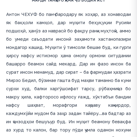
МАРДИ ТАНҲОРО ҲАМА ҶО БОДИЯ АСТ
Антон ЧЕХУФ бо панҷ бародару як хоҳар, аз хонаводаи
як баққоли камҳол, дар муҳити беҳуқуқии Русияи
подшоҳӣ, ҳанӯз аз наврасӣ бо фақру ранҷи муҳтоҷӣ, аммо
бо умеди саъодати инсонӣ заҳамоти хастанопазири
мондагор кашид. Муҳити ӯ тимсоли бешае буд, ки гурги
ҳирсу нафсу истисмор ҳама омолу ормони ситудании
башарро беамон сайд мекард. Дар ин фазо инсон ба
сурат инсон менамуд, дар сират – ба фармудаи ҳазрати
Мирзо Бедил, бӯзинае гашта буд маҳви таманно ба куни
сурхи худ, балки харгӯшсифат тарсу, рӯбаҳмиҷоз бо
макру ҳила, кафторосо ифлосу ғажд, хӯктабъи бандии
нафсу шаҳват, морафгори каҷраву каҷкирдор,
каждумхӯйи мудом ба заҳр задан тайёру...ва бадтар аз
ин ҷонзодҳои бешуъур буд. Ин муҳит беамону бевақфа
аз хурд то калон, бар тору пӯди ҷумла одамон нохуни