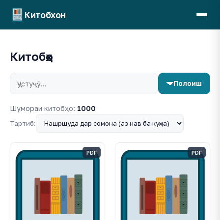
Китобхон
Китобҳо
Полоиш
Шумораи китобҳо:
1000
Тартиб:
PDF
PDF