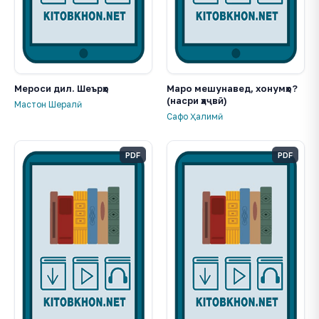
Мероси дил. Шеърҳо
Маро мешунавед, хонумҳо?
(насри ҳаҷвӣ)
Мастон Шералӣ
Сафо Ҳалимӣ
PDF
PDF