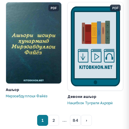
PDF
PDF
Ашъор
Мирзоабдуллоҳи Файёз
Девони ашъор
Нақибхон Туғрали Аҳрорӣ
1
2
…
84
›