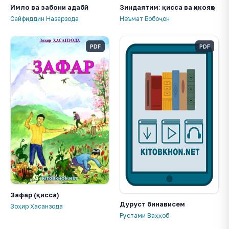
Имло ва забони адабӣ
Зиндаятим: қисса ва ҳикояҳо
Сайфиддин Назарзода
Неъмат Бобоҷон
PDF
PDF
Зафар (қисса)
Дуруст бинависем
Зоҳир Ҳасанзода
Рустами Ваҳҳоб