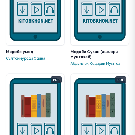
Меҳроби умед
Меҳроби Сухан (ашъори
мунтахаб)
Султонмуроди Одина
Абдуллоҳ Қодирии Мумтоз
PDF
PDF