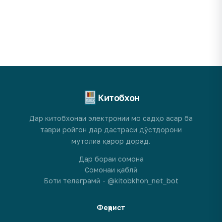
Китобхон
Дар китобхонаи электронии мо садҳо асар ба
таври ройгон дар дастраси дӯстдорони
мутолиа қарор дорад.
Дар бораи сомона
Сомонаи қаблӣ
Боти телеграмӣ - @kitobkhon_net_bot
Феҳрист