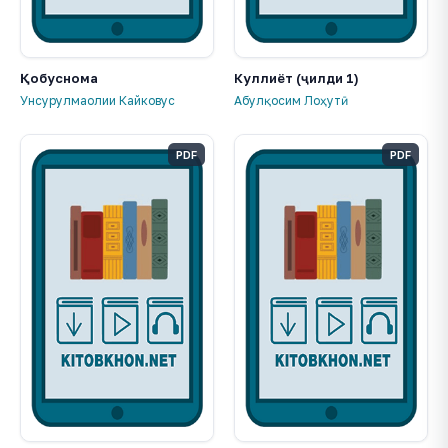
Қобуснома
Куллиёт (ҷилди 1)
Унсурулмаолии Кайковус
Абулқосим Лоҳутӣ
PDF
PDF