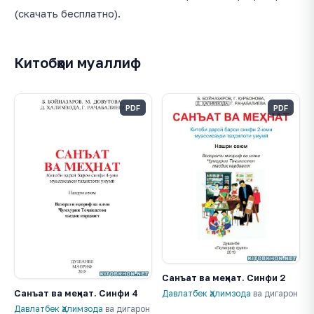
(скачать бесплатно).
Китобҳои муаллиф
PDF
PDF
Санъат ва меҳнат. Синфи 2
Санъат ва меҳнат. Синфи 4
Давлатбек Ҳалимзода
ва дигарон
Давлатбек Ҳалимзода
ва дигарон