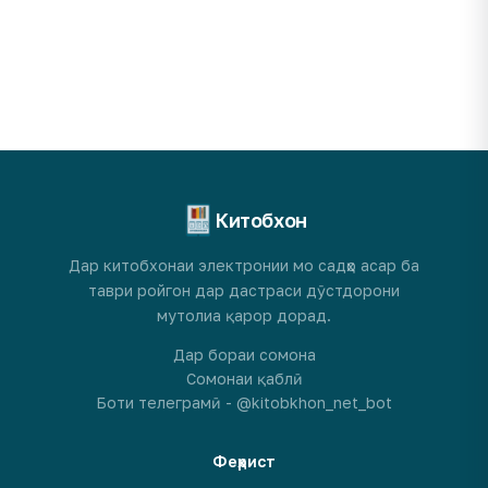
Китобхон
Дар китобхонаи электронии мо садҳо асар ба
таври ройгон дар дастраси дӯстдорони
мутолиа қарор дорад.
Дар бораи сомона
Сомонаи қаблӣ
Боти телеграмӣ - @kitobkhon_net_bot
Феҳрист