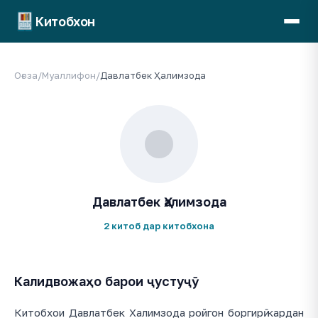
Китобхон
Оғоза
/
Муаллифон
/
Давлатбек Ҳалимзода
Давлатбек Ҳалимзода
2 китоб дар китобхона
Калидвожаҳо барои ҷустуҷӯ
Китобхои Давлатбек Халимзода ройгон боргирӣ кардан