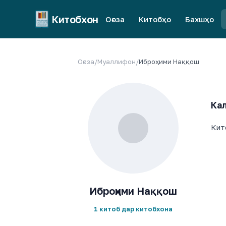
Китобхон
Оғоза
Китобҳо
Бахшҳо
Оғоза
/
Муаллифон
/
Иброҳими Наққош
Кал
Кит
Иброҳими Наққош
1 китоб дар китобхона