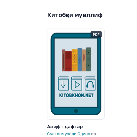
Китобҳои муаллиф
PDF
Аз ҳафт дафтар
Султонмуроди Одина
ва