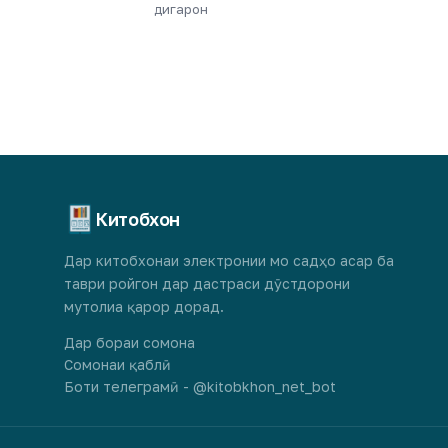
дигарон
Китобхон
Дар китобхонаи электронии мо садҳо асар ба
таври ройгон дар дастраси дӯстдорони
мутолиа қарор дорад.
Дар бораи сомона
Сомонаи қаблӣ
Боти телеграмӣ - @kitobkhon_net_bot