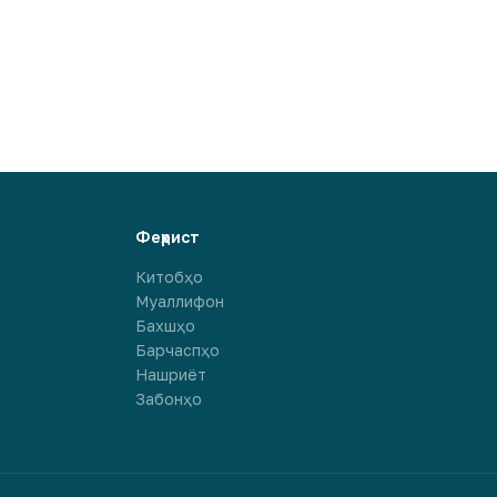
Феҳрист
Китобҳо
Муаллифон
Бахшҳо
Барчаспҳо
Нашриёт
Забонҳо