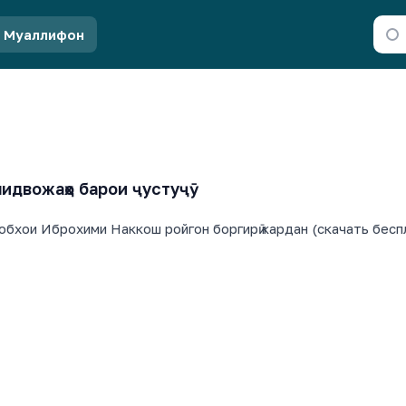
Муаллифон
идвожаҳо барои ҷустуҷӯ
обхои Иброхими Наккош ройгон боргирӣ кардан (скачать бесп