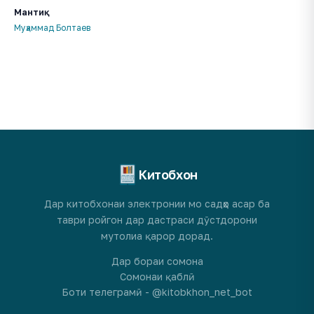
Мантиқ
Муҳаммад Болтаев
Китобхон
Дар китобхонаи электронии мо садҳо асар ба
таври ройгон дар дастраси дӯстдорони
мутолиа қарор дорад.
Дар бораи сомона
Сомонаи қаблӣ
Боти телеграмӣ - @kitobkhon_net_bot