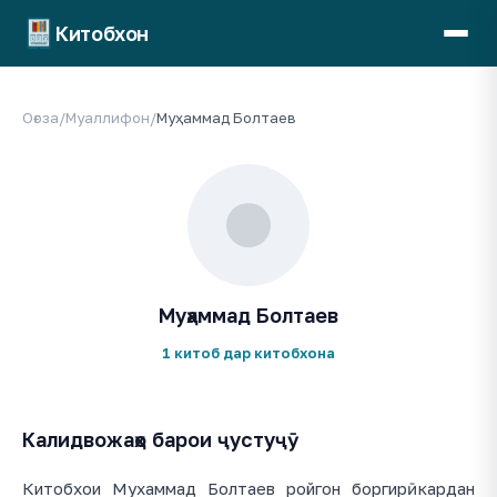
Китобхон
Оғоза
/
Муаллифон
/
Муҳаммад Болтаев
Муҳаммад Болтаев
1 китоб дар китобхона
Калидвожаҳо барои ҷустуҷӯ
Китобхои Мухаммад Болтаев ройгон боргирӣ кардан