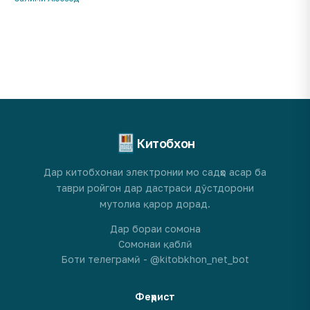
Китобхон
Дар китобхонаи электронии мо садҳо асар ба
таври ройгон дар дастраси дӯстдорони
мутолиа қарор дорад.
Дар бораи сомона
Сомонаи қаблӣ
Боти телеграмӣ - @kitobkhon_net_bot
Феҳрист