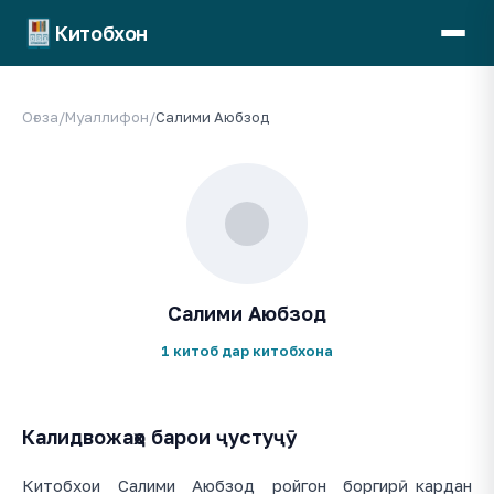
Китобхон
Оғоза
/
Муаллифон
/
Салими Аюбзод
Салими Аюбзод
1 китоб дар китобхона
Калидвожаҳо барои ҷустуҷӯ
Китобхои Салими Аюбзод ройгон боргирӣ кардан