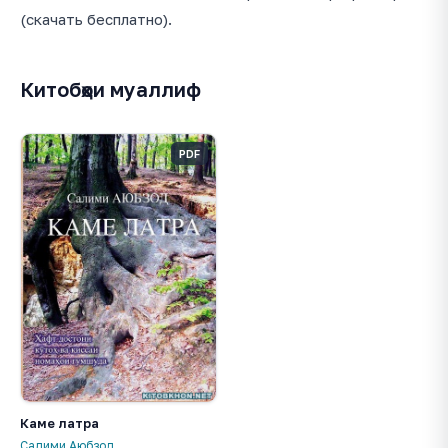
(скачать бесплатно).
Китобҳои муаллиф
PDF
Каме латра
Салими Аюбзод