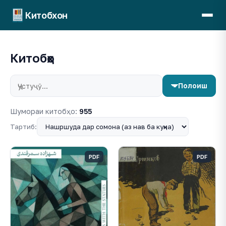
Китобхон
Китобҳо
Полоиш
Шумораи китобҳо:
955
Тартиб:
PDF
PDF