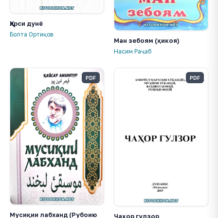
Ҳирси дунё
Болта Ортиқов
Ман зебоям (ҳикоя)
Насим Раҷаб
PDF
PDF
Мусиқии лабханд (Рубоию
Чаҳор гулзор