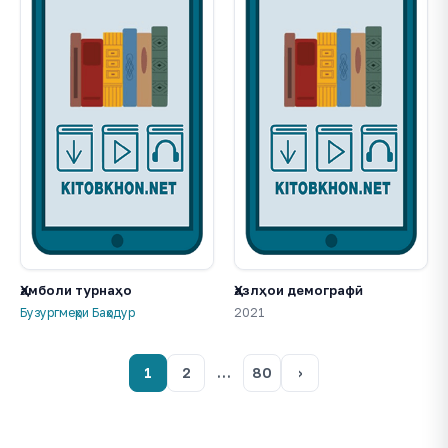
Ҳамболи турнаҳо
Ҳазлҳои демографӣ
Бузургмеҳри Баҳодур
2021
1
2
…
80
›