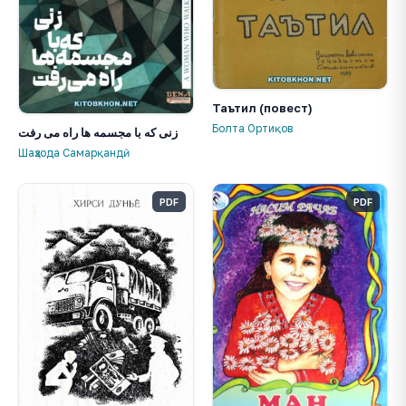
Таътил (повест)
Болта Ортиқов
زنی که با مجسمه ها راه می رفت
Шаҳзода Самарқандӣ
PDF
PDF