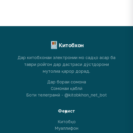
Китобхон
Дар китобхонаи электронии мо садҳо асар ба
таври ройгон дар дастраси дӯстдорони
мутолиа қарор дорад.
Дар бораи сомона
Сомонаи қаблӣ
Боти телеграмӣ - @kitobkhon_net_bot
Феҳрист
Китобҳо
Муаллифон