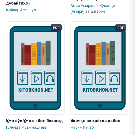
дубайтиҳо)
Амир Умархони Хӯқандӣ
Қайсар Аминпур
(Амирӣ)
ва дигарон
PDF
PDF
Ҳумо сӯи Ҳумоюн бол бикшод
Ҳикояҳо аз ҳаёти адибон
Гулчеҳра Муҳаммадиева
Насим Раҷаб