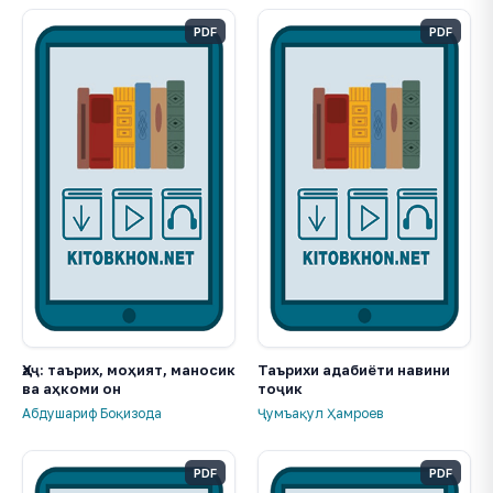
PDF
PDF
Ҳаҷ: таърих, моҳият, маносик
Таърихи адабиёти навини
ва аҳкоми он
тоҷик
Абдушариф Боқизода
Ҷумъақул Ҳамроев
PDF
PDF