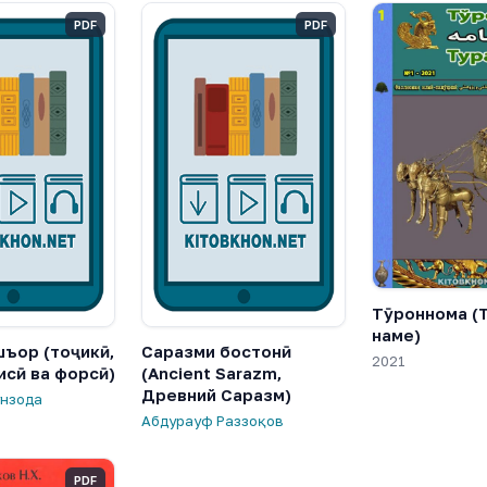
PDF
PDF
Тӯроннома (
наме)
шъор (тоҷикӣ,
Саразми бостонӣ
2021
исӣ ва форсӣ)
(Ancient Sarazm,
Древний Саразм)
унзода
Абдурауф Раззоқов
PDF