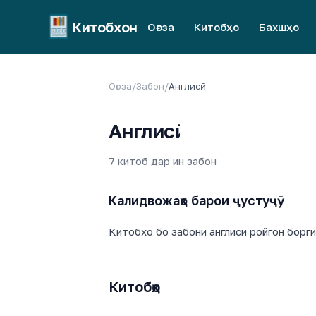
Китобхон
Оғоза
Китобҳо
Бахшҳо
Оғоза
/
Забон
/
Англисӣ
Англисӣ
7 китоб дар ин забон
Калидвожаҳо барои ҷустуҷӯ
Китобхо бо забони англиси ройгон борги
Китобҳо