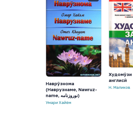
Худомӯзи
англисӣ
Наврӯзнома
Н. Маликов
(Наврузнаме, Nawruz-
name, نوروزنامه)
Умари Хайём