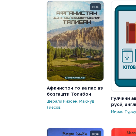
PDF
Афғонистон то ва пас аз
бозгашти Толибон
Гулчини а
Шералӣ Ризоён
,
Маҳмуд
русӣ, англ
Ғиёсов
Мирзо Турс
PDF