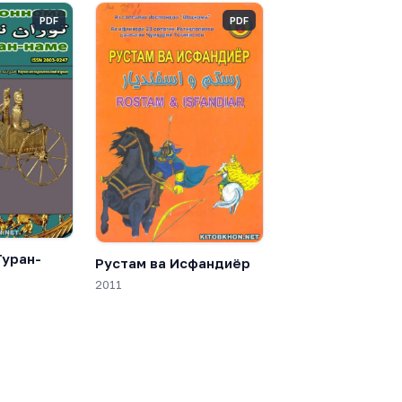
PDF
PDF
Туран-
Рустам ва Исфандиёр
2011