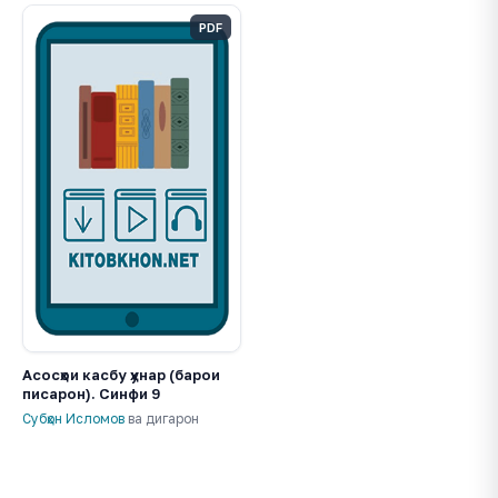
PDF
Асосҳои касбу ҳунар (барои
писарон). Синфи 9
Субҳон Исломов
ва дигарон