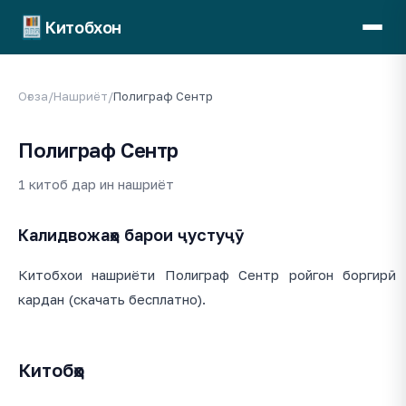
Китобхон
Оғоза
/
Нашриёт
/
Полиграф Сентр
Полиграф Сентр
1 китоб дар ин нашриёт
Калидвожаҳо барои ҷустуҷӯ
Китобхои нашриёти Полиграф Сентр ройгон боргирӣ
кардан (скачать бесплатно).
Китобҳо