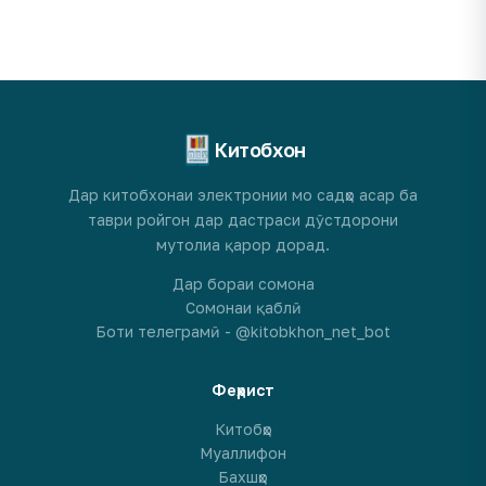
Китобхон
Дар китобхонаи электронии мо садҳо асар ба
таври ройгон дар дастраси дӯстдорони
мутолиа қарор дорад.
Дар бораи сомона
Сомонаи қаблӣ
Боти телеграмӣ - @kitobkhon_net_bot
Феҳрист
Китобҳо
Муаллифон
Бахшҳо