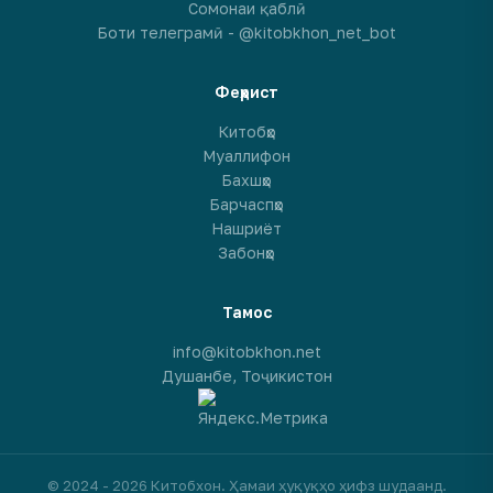
Сомонаи қаблӣ
Боти телеграмӣ - @kitobkhon_net_bot
Феҳрист
Китобҳо
Муаллифон
Бахшҳо
Барчаспҳо
Нашриёт
Забонҳо
Тамос
info@kitobkhon.net
Душанбе, Тоҷикистон
© 2024 - 2026 Китобхон. Ҳамаи ҳуқуқҳо ҳифз шудаанд.