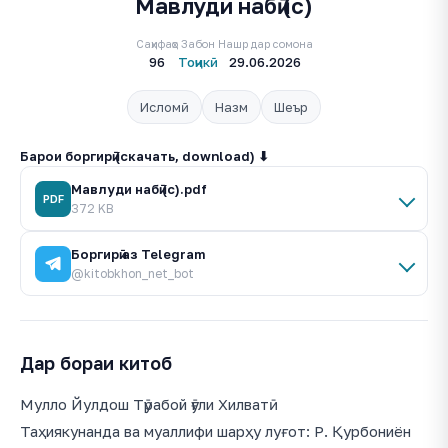
Мавлуди набӣ (с)
Саҳифаҳо
Забон
Нашр дар сомона
96
Тоҷикӣ
29.06.2026
Исломӣ
Назм
Шеър
Барои боргирӣ (скачать, download) ⬇
Мавлуди набӣ (с).pdf
PDF
372 KB
Боргирӣ аз Telegram
@kitobkhon_net_bot
Дар бораи китоб
Мулло Йулдош Тӯрабой ӯғли Хилватӣ
Таҳиякунанда ва муаллифи шарҳу луғот: Р. Қурбониён