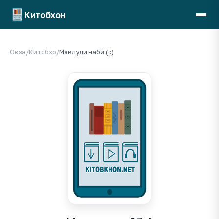
Китобхон
Оғоза
/
Китобҳо
/
Мавлуди набӣ (с)