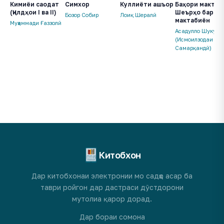
Кимиёи саодат
Куллиёти ашъор
Баҳори мактаб.
Симхор
(Ҷилдҳои I ва II)
Шеърҳо барои
Лоиқ Шералӣ
Бозор Собир
мактабиён
Муҳаммади Ғаззолӣ
Асадулло Шукуро
(Исмоилзодаи
Самарқандӣ)
Китобхон
Дар китобхонаи электронии мо садҳо асар ба
таври ройгон дар дастраси дӯстдорони
мутолиа қарор дорад.
Дар бораи сомона