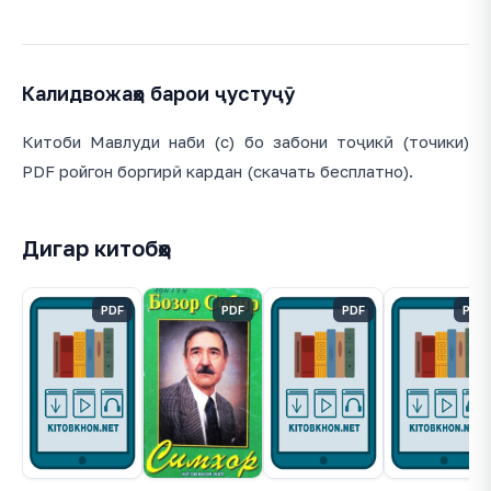
Калидвожаҳо барои ҷустуҷӯ
Китоби Мавлуди наби (с) бо забони тоҷикӣ (точики)
PDF ройгон боргирӣ кардан (скачать бесплатно).
Дигар китобҳо
PDF
PDF
PDF
PDF