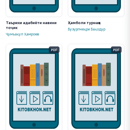
Таърихи адабиёти навини
Ҳамболи турнаҳо
тоҷик
Бузургмеҳри Баҳодур
Ҷумъақул Ҳамроев
PDF
PDF