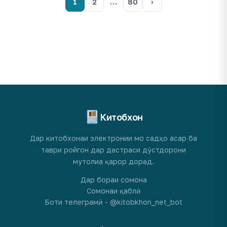
1
2
…
80
›
Китобхон
Дар китобхонаи электронии мо садҳо асар ба
таври ройгон дар дастраси дӯстдорони
мутолиа қарор дорад.
Дар бораи сомона
Сомонаи қаблӣ
Боти телеграмӣ - @kitobkhon_net_bot