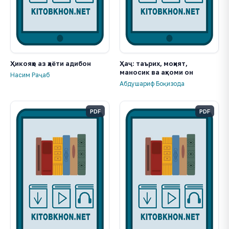
Ҳикояҳо аз ҳаёти адибон
Ҳаҷ: таърих, моҳият,
маносик ва аҳкоми он
Насим Раҷаб
Абдушариф Боқизода
PDF
PDF