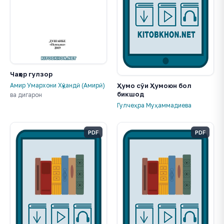
Чаҳор гулзор
Ҳумо сӯи Ҳумоюн бол
Амир Умархони Хӯқандӣ (Амирӣ)
бикшод
ва дигарон
Гулчеҳра Муҳаммадиева
PDF
PDF