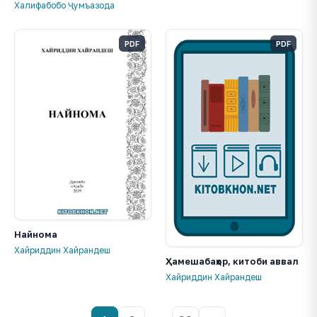
Халифабобо Ҷумъазода
PDF
PDF
Найнома
Хайриддин Хайрандеш
Ҳамешабаҳор, китоби аввал
Хайриддин Хайрандеш