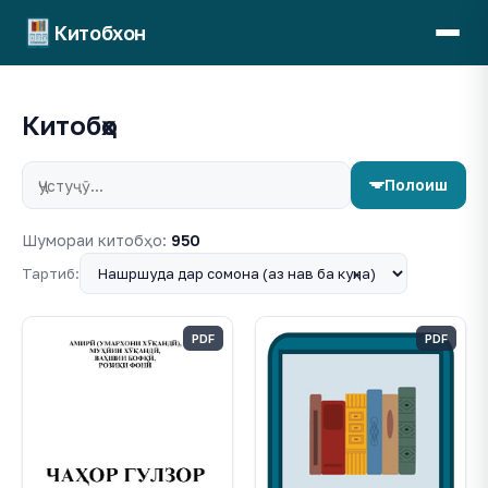
Китобхон
Китобҳо
Полоиш
Шумораи китобҳо:
950
Тартиб:
PDF
PDF