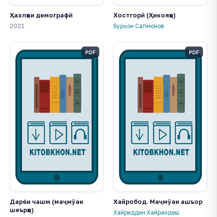
Ҳазлҳои демографӣ
Хостгорӣ (Ҳикояҳо)
2021
Бурҳон Салмонов
PDF
PDF
Дарёи чашм (маҷмӯаи
Хайробод. Маҷмӯаи ашъор
шеърҳо)
Хайриддин Хайрандеш