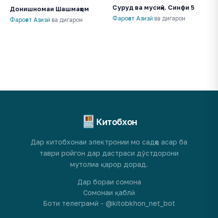
Суруд ва мусиқӣ. Синфи 5
Донишномаи Шашмақом
Фароғат Азизӣ
ва дигарон
Фароғат Азизӣ
ва дигарон
Китобхон
Дар китобхонаи электронии мо садҳо асар ба
таври ройгон дар дастраси дӯстдорони
мутолиа қарор дорад.
Дар бораи сомона
Сомонаи қаблӣ
Боти телеграмӣ - @kitobkhon_net_bot