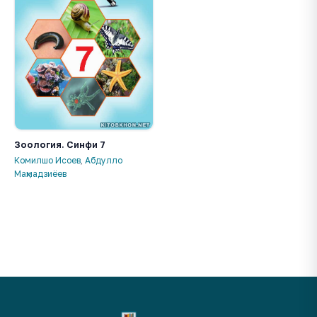
Зоология. Синфи 7
Комилшо Исоев
,
Абдулло
Маҳмадзиёев