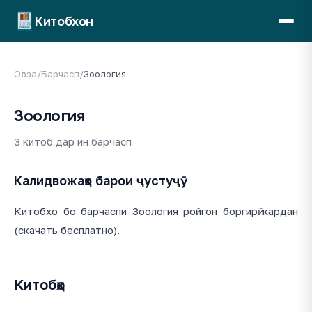
Китобхон
Оғоза
/
Барчасп
/
Зоология
Зоология
3 китоб дар ин барчасп
Калидвожаҳо барои ҷустуҷӯ
Китобхо бо барчаспи Зоология ройгон боргирӣ кардан
(скачать бесплатно).
Китобҳо