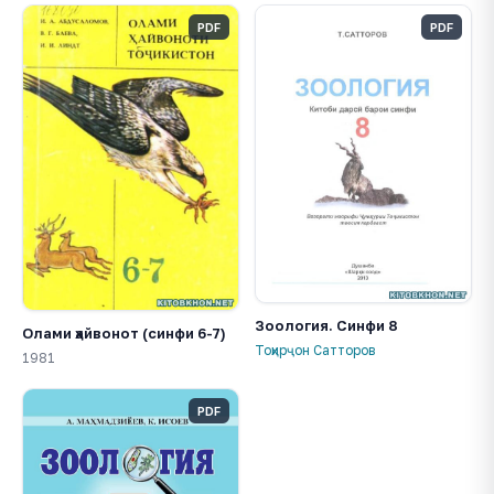
PDF
PDF
Зоология. Синфи 8
Олами ҳайвонот (синфи 6-7)
Тоҳирҷон Сатторов
1981
PDF