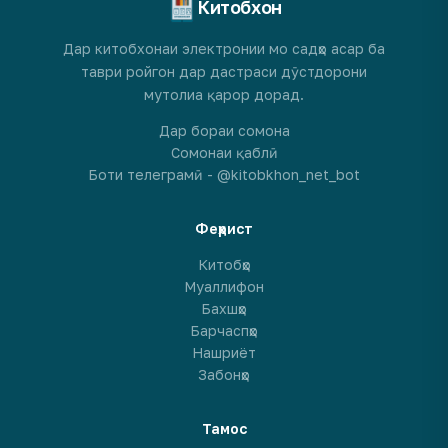
Китобхон
Дар китобхонаи электронии мо садҳо асар ба
таври ройгон дар дастраси дӯстдорони
мутолиа қарор дорад.
Дар бораи сомона
Сомонаи қаблӣ
Боти телеграмӣ - @kitobkhon_net_bot
Феҳрист
Китобҳо
Муаллифон
Бахшҳо
Барчаспҳо
Нашриёт
Забонҳо
Тамос