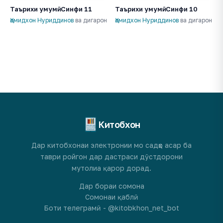
Таърихи умумӣ. Синфи 11
Таърихи умумӣ. Синфи 10
Ҳомидхон Нуриддинов
ва дигарон
Ҳомидхон Нуриддинов
ва дигарон
Китобхон
Дар китобхонаи электронии мо садҳо асар ба
таври ройгон дар дастраси дӯстдорони
мутолиа қарор дорад.
Дар бораи сомона
Сомонаи қаблӣ
Боти телеграмӣ - @kitobkhon_net_bot