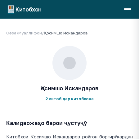
Китобхон
Оғоза
/
Муаллифон
/
Қосимшо Искандаров
Қосимшо Искандаров
2 китоб дар китобхона
Калидвожаҳо барои ҷустуҷӯ
Китобхои Косимшо Искандаров ройгон боргирӣ кардан