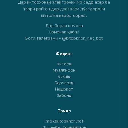
Дар китобхонаи электронии мо садҳо асар ба
таври ройгон дар дастраси дӯстдорони
мутолиа қарор дорад.
Дар бораи сомона
Сомонаи қаблӣ
Боти телеграмӣ - @kitobkhon_net_bot
Феҳрист
Китобҳо
Муаллифон
Бахшҳо
Барчаспҳо
Нашриёт
Забонҳо
Тамос
info@kitobkhon.net
Душанбе, Тоҷикистон