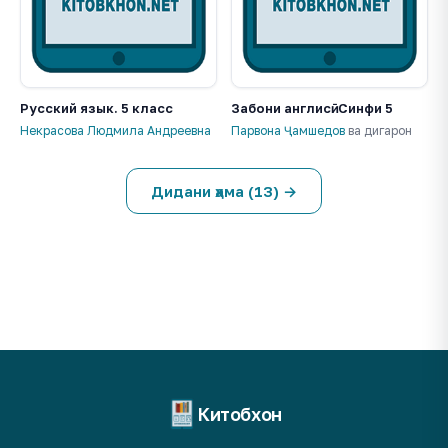
Русский язык. 5 класс
Забони англисӣ. Синфи 5
Некрасова Людмила Андреевна
Парвона Ҷамшедов
ва дигарон
Дидани ҳама (13) →
Китобхон