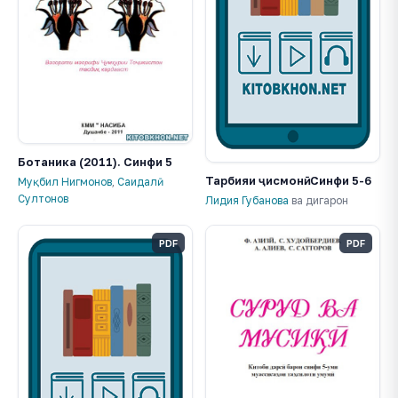
Ботаника (2011). Синфи 5
Тарбияи ҷисмонӣ. Синфи 5-6
Муқбил Нигмонов
,
Саидалӣ
Султонов
Лидия Губанова
ва дигарон
PDF
PDF