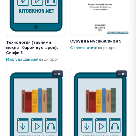
Суруд ва мусиқӣ. Синфи 5
Технология (таълими
меҳнат барои духтарон).
Фароғат Азизӣ
ва дигарон
Синфи 5
Мавлуда Давронӣ
ва дигарон
PDF
PDF