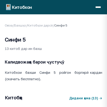
Китобхон
Оғоза
/
Бахшҳо
/
Китобҳои дарсӣ
/
Синфи 5
Синфи 5
13 китоб дар ин бахш
Калидвожаҳо барои ҷустуҷӯ
Китобхои бахши Синфи 5 ройгон боргирӣ кардан
(скачать бесплатно).
Китобҳо
Дидани ҳама (13) →