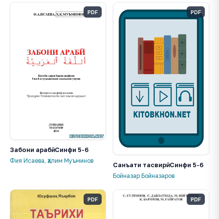
PDF
PDF
Забони арабӣ. Синфи 5-6
Фия Исаева
,
Ҳалим Муъминов
Санъати тасвирӣ. Синфи 5-6
Бойназар Бойназаров
PDF
PDF