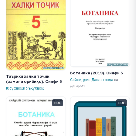
Ботаника (2019). Синфи 5
Таърихи халқи тоҷик
Сайфиддин Давлатзода
ва
(замони ориёиҳо). Синфи 5
дигарон
Юсуфшоҳи Яъқубшоҳ
PDF
PDF